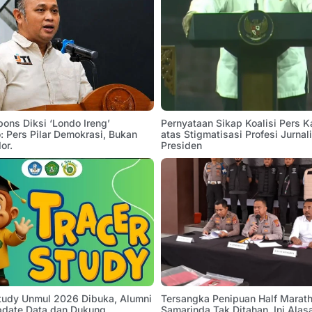
pons Diksi ‘Londo Ireng’
Pernyataan Sikap Koalisi Pers K
 Pers Pilar Demokrasi, Bukan
atas Stigmatisasi Profesi Jurnal
or.
Presiden
Study Unmul 2026 Dibuka, Alumni
Tersangka Penipuan Half Marath
pdate Data dan Dukung
Samarinda Tak Ditahan, Ini Alas