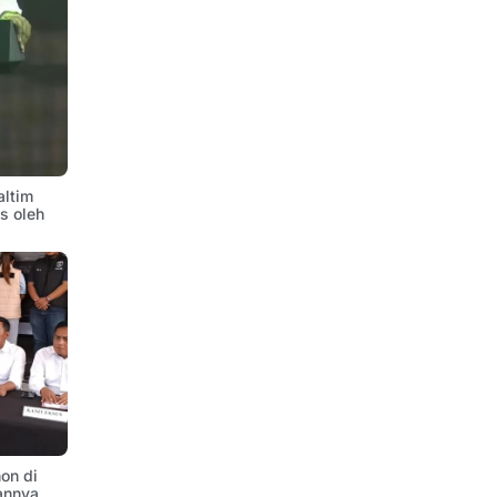
altim
is oleh
on di
annya