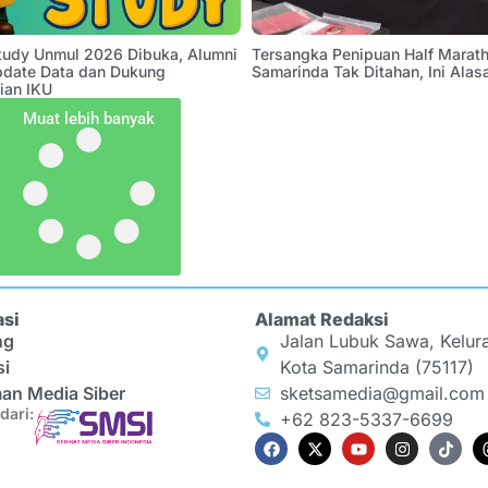
Study Unmul 2026 Dibuka, Alumni
Tersangka Penipuan Half Marath
pdate Data dan Dukung
Samarinda Tak Ditahan, Ini Alas
ian IKU
Muat lebih banyak
asi
Alamat Redaksi
ng
Jalan Lubuk Sawa, Kelur
si
Kota Samarinda (75117)
an Media Siber
sketsamedia@gmail.com
dari:
+62 823-5337-6699