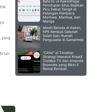
Bato.to vs KakaoPage:
Penutupan Situs Bajakan
rik.
Picu Debat Sengit di
Kalangan Pembaca
Manhwa, Manhua, dan
Manga
nya
Masih Berada di Kaltim,
KPK Kembali Geledah
Salah Satu Rumah
k yang
Pengusaha di Samarinda
“Cinta” di Timeline:
LN lah
Strategi Interaksi Kreatif
Toshiba TV dan Amanda
Brownies yang Bikin X
Ramai Kembali