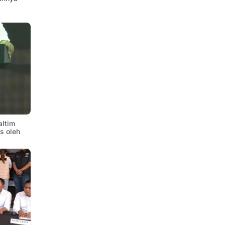
altim
is oleh