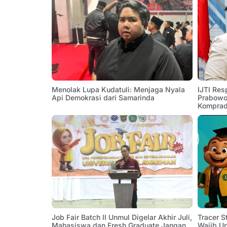
Menolak Lupa Kudatuli: Menjaga Nyala
IJTI Res
Api Demokrasi dari Samarinda
Prabowo:
Komprad
Job Fair Batch II Unmul Digelar Akhir Juli,
Tracer 
Mahasiswa dan Fresh Graduate Jangan
Wajib U