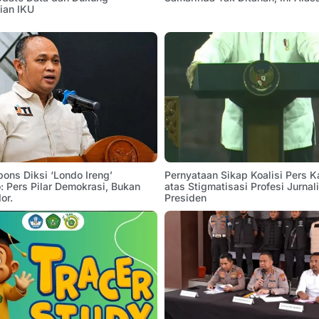
ian IKU
pons Diksi ‘Londo Ireng’
Pernyataan Sikap Koalisi Pers K
 Pers Pilar Demokrasi, Bukan
atas Stigmatisasi Profesi Jurnal
or.
Presiden