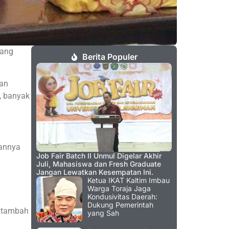
yang
Berita Populer
kan
, banyak
uannya
Job Fair Batch II Unmul Digelar Akhir
Juli, Mahasiswa dan Fresh Graduate
Jangan Lewatkan Kesempatan Ini.
Ketua IKAT Kaltim Imbau
Warga Toraja Jaga
Kondusivitas Daerah:
Dukung Pemerintah
” tambah
yang Sah