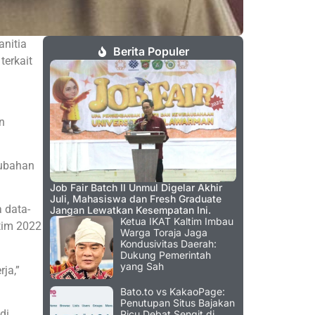
anitia
Berita Populer
erkait
n
rubahan
Job Fair Batch II Unmul Digelar Akhir
Juli, Mahasiswa dan Fresh Graduate
 data-
Jangan Lewatkan Kesempatan Ini.
Ketua IKAT Kaltim Imbau
tim 2022
Warga Toraja Jaga
Kondusivitas Daerah:
Dukung Pemerintah
yang Sah
ja,”
Bato.to vs KakaoPage:
Penutupan Situs Bajakan
di
Picu Debat Sengit di