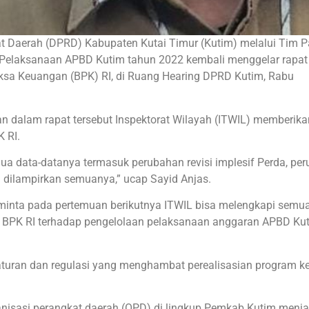
t Daerah (DPRD) Kabupaten Kutai Timur (Kutim) melalui Tim P
elaksanaan APBD Kutim tahun 2022 kembali menggelar rapat t
ksa Keuangan (BPK) RI, di Ruang Hearing DPRD Kutim, Rabu
n dalam rapat tersebut Inspektorat Wilayah (ITWIL) memberika
 RI.
a data-datanya termasuk perubahan revisi implesif Perda, pe
 dilampirkan semuanya,” ucap Sayid Anjas.
inta pada pertemuan berikutnya ITWIL bisa melengkapi semua
P BPK RI terhadap pengelolaan pelaksanaan anggaran APBD Ku
aturan dan regulasi yang menghambat perealisasian program ker
isasi perangkat daerah (OPD) di lingkup Pemkab Kutim menja