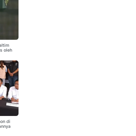
altim
is oleh
on di
annya