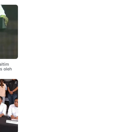
altim
is oleh