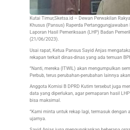
Kutai Timur,Sketsa.id – Dewan Perwakilan Rakya
Khusus (Pansus) Raperda Pertanggungjawaban P
Laporan Hasil Pemeriksaan (LHP) Badan Pemeri
(21/06/2023).
Usai rapat, Ketua Pansus Sayid Anjas mengataka
rekapan terkait dinas-dinas yang ada temuan BPK
“Nanti, mereka (ITWIL) akan mengumpulkan semu
Perbub, terus perubahan-perubahan lainnya akan
Anggota Komisi B DPRD Kutim tersebut juga mem
data yang diperlukan, agar pemaparan hasil LH
bisa maksimal.
“Kami minta untuk rekap lagi, termasuk dengan 
ujarnya.
Sayid Anjas juga mengungkapkan beberapa organ