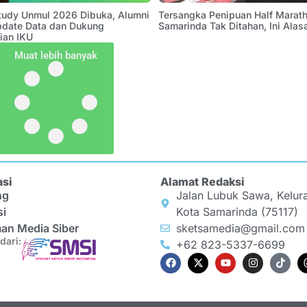
Study Unmul 2026 Dibuka, Alumni
Tersangka Penipuan Half Marath
pdate Data dan Dukung
Samarinda Tak Ditahan, Ini Alas
ian IKU
Muat lebih banyak
asi
Alamat Redaksi
ng
Jalan Lubuk Sawa, Kelur
si
Kota Samarinda (75117)
an Media Siber
sketsamedia@gmail.com
dari:
+62 823-5337-6699