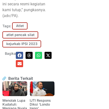
ini secara resmi kegiatan
kami tutup,” pungkasnya.
(adv/PA).
Tags:
Atlet
atlet pencak silat
kejurkab IPSI 2023
Bagikan:
Berita Terkait
Menolak Lupa
IJTI Respons
Kudatuli:
Diksi ‘Londo
Menjaga Nyala
Ireng’