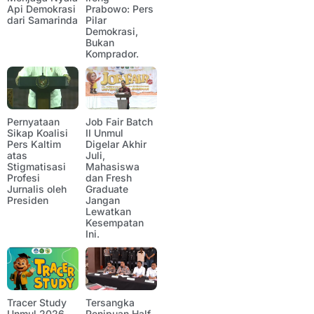
Api Demokrasi
Prabowo: Pers
dari Samarinda
Pilar
Demokrasi,
Bukan
Komprador.
Pernyataan
Job Fair Batch
Sikap Koalisi
II Unmul
Pers Kaltim
Digelar Akhir
atas
Juli,
Stigmatisasi
Mahasiswa
Profesi
dan Fresh
Jurnalis oleh
Graduate
Presiden
Jangan
Lewatkan
Kesempatan
Ini.
Tracer Study
Tersangka
Unmul 2026
Penipuan Half