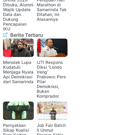
Dibuka, Alumni
Marathon di
Wajib Update
Samarinda Tak
Data dan
Ditahan, Ini
Dukung
Alasannya
Pencapaian
IKU
Berita Terbaru
Menolak Lupa
IJTI Respons
Kudatuli:
Diksi ‘Londo
Menjaga Nyala
Ireng’
Api Demokrasi
Prabowo: Pers
dari Samarinda
Pilar
Demokrasi,
Bukan
Komprador.
Pernyataan
Job Fair Batch
Sikap Koalisi
II Unmul
Pers Kaltim
Digelar Akhir