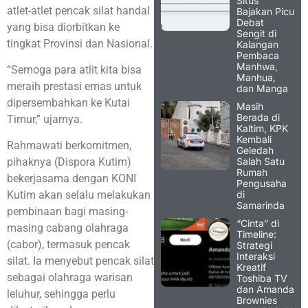
Situs
atlet-atlet pencak silat handal
Bajakan Picu
Debat
yang bisa diorbitkan ke
Sengit di
tingkat Provinsi dan Nasional.
Kalangan
Pembaca
Manhwa,
“Semoga para atlit kita bisa
Manhua,
meraih prestasi emas untuk
dan Manga
dipersembahkan ke Kutai
Masih
Berada di
Timur,” ujarnya.
Kaltim, KPK
Kembali
Rahmawati berkomitmen,
Geledah
Salah Satu
pihaknya (Dispora Kutim)
Rumah
bekerjasama dengan KONI
Pengusaha
di
Kutim akan selalu melakukan
Samarinda
pembinaan bagi masing-
“Cinta” di
masing cabang olahraga
Timeline:
(cabor), termasuk pencak
Strategi
Interaksi
silat. Ia menyebut pencak silat
Kreatif
sebagai olahraga warisan
Toshiba TV
dan Amanda
leluhur, sehingga perlu
Brownies