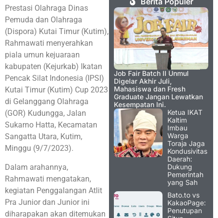
Berita Populer
Prestasi Olahraga Dinas
Pemuda dan Olahraga
(Dispora) Kutai Timur (Kutim),
Rahmawati menyerahkan
piala umun kejuaraan
kabupaten (Kejurkab) Ikatan
Job Fair Batch II Unmul
Pencak Silat Indonesia (IPSI)
Digelar Akhir Juli,
Mahasiswa dan Fresh
Kutai Timur (Kutim) Cup 2023
Graduate Jangan Lewatkan
di Gelanggang Olahraga
Kesempatan Ini.
Ketua IKAT
(GOR) Kudungga, Jalan
Kaltim
Sukarno Hatta, Kecamatan
Imbau
Warga
Sangatta Utara, Kutim,
Toraja Jaga
Minggu (9/7/2023).
Kondusivitas
Daerah:
Dalam arahannya,
Dukung
Pemerintah
Rahmawati mengatakan,
yang Sah
kegiatan Penggalangan Atlit
Bato.to vs
Pra Junior dan Junior ini
KakaoPage:
Penutupan
diharapakan akan ditemukan