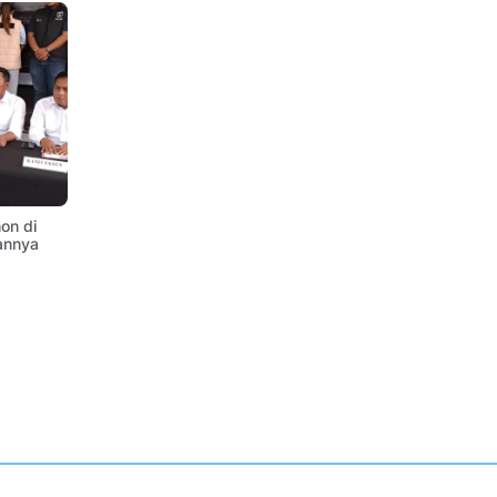
on di
annya