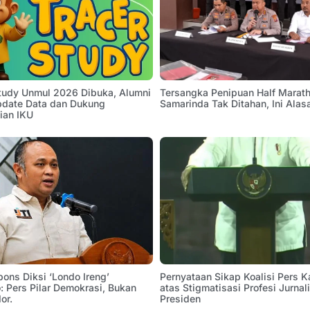
Study Unmul 2026 Dibuka, Alumni
Tersangka Penipuan Half Marath
pdate Data dan Dukung
Samarinda Tak Ditahan, Ini Alas
ian IKU
pons Diksi ‘Londo Ireng’
Pernyataan Sikap Koalisi Pers K
 Pers Pilar Demokrasi, Bukan
atas Stigmatisasi Profesi Jurnal
or.
Presiden