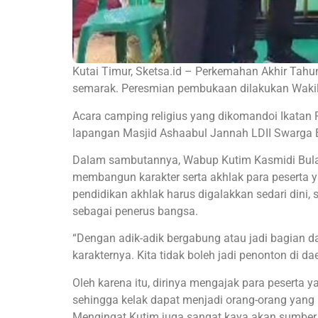
Kutai Timur, Sketsa.id – Perkemahan Akhir Tahun
semarak. Peresmian pembukaan dilakukan Wakil
Acara camping religius yang dikomandoi Ikatan R
lapangan Masjid Ashaabul Jannah LDII Swarga Ba
Dalam sambutannya, Wabup Kutim Kasmidi Bulang
membangun karakter serta akhlak para peserta 
pendidikan akhlak harus digalakkan sedari dini,
sebagai penerus bangsa.
“Dengan adik-adik bergabung atau jadi bagian da
karakternya. Kita tidak boleh jadi penonton di da
Oleh karena itu, dirinya mengajak para peserta
sehingga kelak dapat menjadi orang-orang yang 
Mengingat Kutim juga sangat kaya akan sumber 