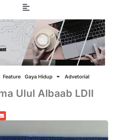
Feature
Gaya Hidup
Advetorial
a Ulul Albaab LDII