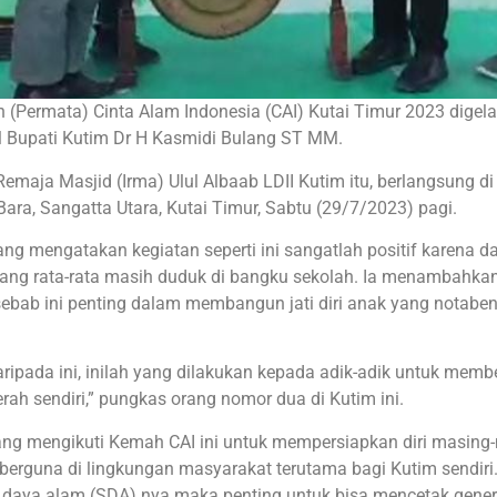
 (Permata) Cinta Alam Indonesia (CAI) Kutai Timur 2023 digela
 Bupati Kutim Dr H Kasmidi Bulang ST MM.
emaja Masjid (Irma) Ulul Albaab LDII Kutim itu, berlangsung di
ra, Sangatta Utara, Kutai Timur, Sabtu (29/7/2023) pagi.
 mengatakan kegiatan seperti ini sangatlah positif karena d
yang rata-rata masih duduk di bangku sekolah. Ia menambahkan
 sebab ini penting dalam membangun jati diri anak yang notabe
ripada ini, inilah yang dilakukan kepada adik-adik untuk memb
erah sendiri,” pungkas orang nomor dua di Kutim ini.
 yang mengikuti Kemah CAI ini untuk mempersiapkan diri masing
berguna di lingkungan masyarakat terutama bagi Kutim sendiri
daya alam (SDA) nya maka penting untuk bisa mencetak gener