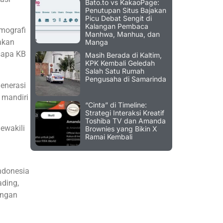
Bato.to vs KakaoPage:
Penutupan Situs Bajakan
Picu Debat Sengit di
Kalangan Pembaca
emografi
Manhwa, Manhua, dan
akan
Manga
isapa KB
Masih Berada di Kaltim,
KPK Kembali Geledah
Salah Satu Rumah
Pengusaha di Samarinda
enerasi
 mandiri
“Cinta” di Timeline:
Strategi Interaksi Kreatif
Toshiba TV dan Amanda
ewakili
Brownies yang Bikin X
Ramai Kembali
Indonesia
ading,
angan