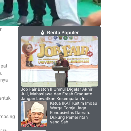
r
Berita Populer
apat
,
nnya
Job Fair Batch II Unmul Digelar Akhir
Juli, Mahasiswa dan Fresh Graduate
entuk
Jangan Lewatkan Kesempatan Ini.
Ketua IKAT Kaltim Imbau
Warga Toraja Jaga
Kondusivitas Daerah:
-masing
Dukung Pemerintah
yang Sah
.
asi-