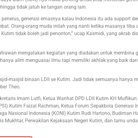
hingga tidak jatuh ke tangan orang lain.
 penerus, generasi emasnya kalau Indonesia itu ada support d
ebat. Orang-orang muda inilah yang nanti ketika masanya tiba 
Kutim tidak boleh jadi penonton,” ucap Kasmidi, yang akrab d
 Wirawan mengatakan kegiatan yang diadakan untuk membina g
k hanya alim menguasai ilmu tapi memiliki akhlak yang baik dan
asjid-masjid binaan LDII se Kutim. Jadi tidak semuanya hanya m
eber Theo.
kretaris Imam Lutfi, Ketua Wanhat DPD LDII Kutim KH Muflikun
(IPSI) Kutim Faizal Rachman, Ketua Forum Sepakbola Generasi 
aga Nasional Indonesia (KONI) Kutim Rudi Hartono, Budiman H
ris Mukhtar, Perwakilan Kejaksaan Negeri Kutim, dan tamu und