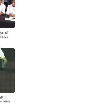
on di
annya
altim
is oleh