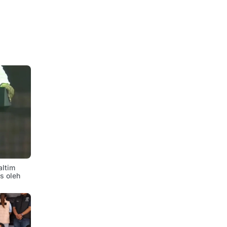
altim
is oleh