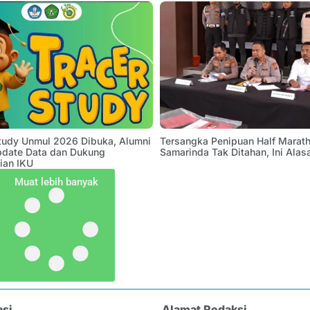
Study Unmul 2026 Dibuka, Alumni
Tersangka Penipuan Half Marath
pdate Data dan Dukung
Samarinda Tak Ditahan, Ini Alas
ian IKU
Muat lebih banyak
asi
Alamat Redaksi