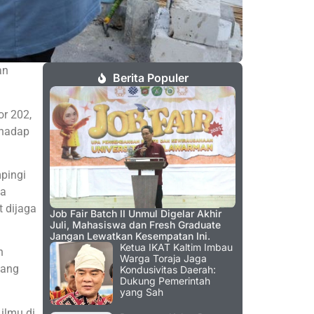
an
Berita Populer
or 202,
rhadap
pingi
ya
 dijaga
Job Fair Batch II Unmul Digelar Akhir
Juli, Mahasiswa dan Fresh Graduate
Jangan Lewatkan Kesempatan Ini.
Ketua IKAT Kaltim Imbau
n
Warga Toraja Jaga
yang
Kondusivitas Daerah:
Dukung Pemerintah
yang Sah
ilmu di