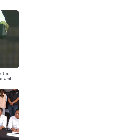
altim
is oleh