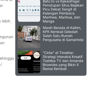
Bato.to vs KakaoPage:
Penutupan Situs Bajakan
si
Picu Debat Sengit di
Kalangan Pembaca
Manhwa, Manhua, dan
lebih.
Manga
Masih Berada di Kaltim,
KPK Kembali Geledah
Salah Satu Rumah
angunan
Pengusaha di Samarinda
dan
“Cinta” di Timeline:
Strategi Interaksi Kreatif
sehingga
Toshiba TV dan Amanda
a/
Brownies yang Bikin X
Ramai Kembali