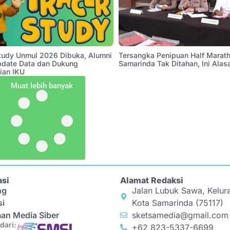
Study Unmul 2026 Dibuka, Alumni
Tersangka Penipuan Half Marath
pdate Data dan Dukung
Samarinda Tak Ditahan, Ini Alas
ian IKU
Muat lebih banyak
asi
Alamat Redaksi
ng
Jalan Lubuk Sawa, Kelur
si
Kota Samarinda (75117)
an Media Siber
sketsamedia@gmail.com
dari:
+62 823-5337-6699