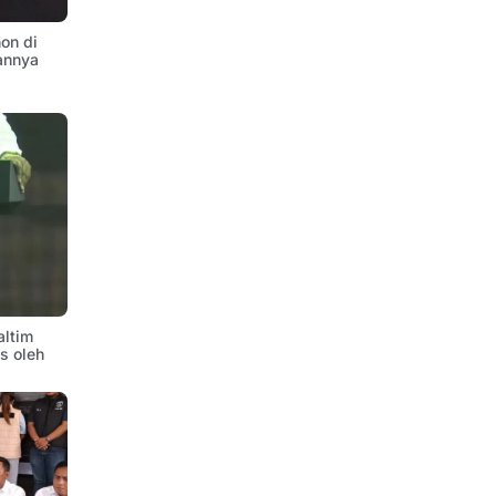
on di
annya
altim
is oleh