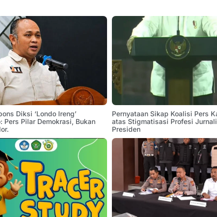
pons Diksi ‘Londo Ireng’
Pernyataan Sikap Koalisi Pers K
 Pers Pilar Demokrasi, Bukan
atas Stigmatisasi Profesi Jurnal
or.
Presiden