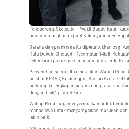
Tenggarong, Sketsa.id – Wakil Bupati Kutai Kar
prasarana bagi putra-putri Kukar yang menempuh
Sarana dan prasarana itu diperuntukkan bagi As
Kutu Dukuh, Sinduadi, Kecamatan Mlati, Kabupat
kelancaran proses pembelajaran putra-putri Kuka
Penyerahan sapras itu diserahkan Wabup Rendi 
pejabat BPKAD, Kesbangpol, Bagian Kesra Setkab
berharap kelengkapan sarana dan prasarana Asr
dengan baik,” pinta Rendi.
Wabup Rendi juga menyempatkan untuk berdial
mahasiswa untuk menyampaikan masukan dan s
lebih baik.
“Alhamdulillah saya juga telah mendengar apa ya