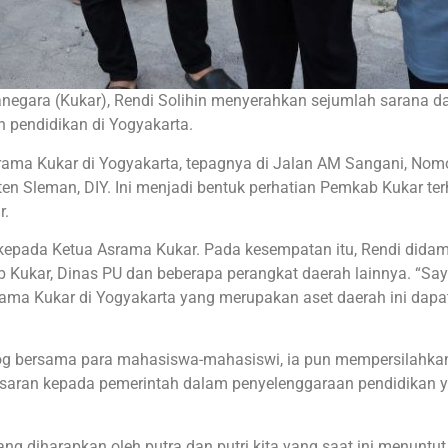
tanegara (Kukar), Rendi Solihin menyerahkan sejumlah sarana d
 pendidikan di Yogyakarta.
rama Kukar di Yogyakarta, tepagnya di Jalan AM Sangani, Nom
en Sleman, DIY. Ini menjadi bentuk perhatian Pemkab Kukar te
r.
kepada Ketua Asrama Kukar. Pada kesempatan itu, Rendi didam
 Kukar, Dinas PU dan beberapa perangkat daerah lainnya. “Sa
ama Kukar di Yogyakarta yang merupakan aset daerah ini dapat
og bersama para mahasiswa-mahasiswi, ia pun mempersilahka
aran kepada pemerintah dalam penyelenggaraan pendidikan 
ng diharapkan oleh putra dan putri kita yang saat ini menuntut 