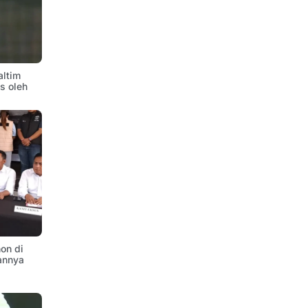
altim
is oleh
on di
annya