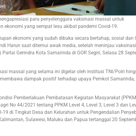
engapresiasi para penyelenggara vaksinasi massal untuk
 ekonomi yang sempat lesu akibat pandemi Covid-19.
dupan ekonomi yang sudah dibuka secara bertahap, sosial dan l
Andi Harun saat ditemui awak media, setelah meninjau vaksinas
Partai Gerindra Kota Samarinda di GOR Segiri, Selasa 28 Sep
si massal yang selama ini digelar oleh institusi TNI/Polri hin
ah membawa dampak positif terhadap upaya Pemkot Samarinda,
a kondisi Pemberlakuan Pembatasan Kegiatan Masyarakat (PPKM
agri No 44/2021 tentang PPKM Level 4, Level 3, Level 3 dan Lev
19 di Tingkat Desa dan Kelurahan untuk Pengendalian Penye
Kalimantan, Sulawesi, Maluku dan Papua tertanggal 20 Septem