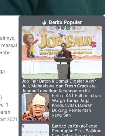
Berita Populer
ainnya,
i massal
tember
gga
Job Fair Batch II Unmul Digelar Akhir
Juli, Mahasiswa dan Fresh Graduate
Jangan Lewatkan Kesempatan Ini.
Ketua IKAT Kaltim Imbau
)
Warga Toraja Jaga
el 1
Kondusivitas Daerah:
Dukung Pemerintah
baran
yang Sah
ber 2021
Bato.to vs KakaoPage:
Penutupan Situs Bajakan
Picu Debat Sengit di