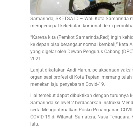
Samarinda, SKETSA.ID – Wali Kota Samarinda m
mempercepat kekebalan komunal demi pemulihan
“Karena kita (Pemkot Samarinda,Red) ingin kehi
ke depan bisa berangsur normal kembali,” kata 
yang digelar oleh Dewan Pengurus Cabang (DPC) 
2021.
Lanjut dikatakan Andi Harun, pelaksanaan vaksina
organisasi profesi di Kota Tepian, memang tel
menekan laju penyebaran Covid-19.
Hal tersebut dapat dibuktikan dengan turunny
Samarinda ke level 2 berdasarkan Instruksi Mend
serta Mengoptimalkan Posko Penanganan COVID-
COVID-19 di Wilayah Sumatera, Nusa Tenggara, 
lalu.