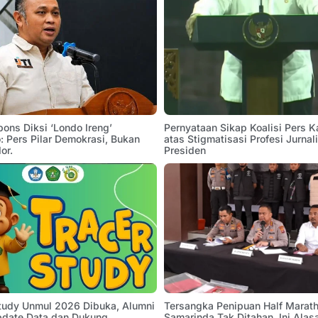
pons Diksi ‘Londo Ireng’
Pernyataan Sikap Koalisi Pers K
 Pers Pilar Demokrasi, Bukan
atas Stigmatisasi Profesi Jurnal
or.
Presiden
Study Unmul 2026 Dibuka, Alumni
Tersangka Penipuan Half Marath
pdate Data dan Dukung
Samarinda Tak Ditahan, Ini Alas