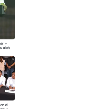
altim
is oleh
on di
annya