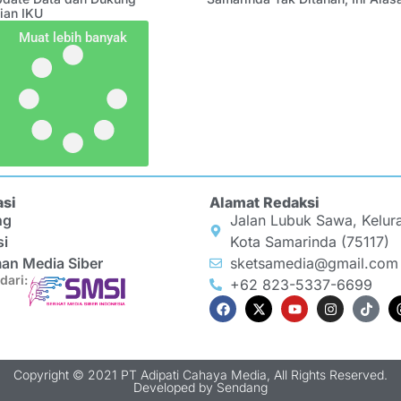
ian IKU
Muat lebih banyak
asi
Alamat Redaksi
ng
Jalan Lubuk Sawa, Kelur
si
Kota Samarinda (75117)
an Media Siber
sketsamedia@gmail.com
dari:
+62 823-5337-6699
Copyright © 2021 PT Adipati Cahaya Media, All Rights Reserved.
Developed by
Sendang