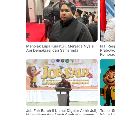
Menolak Lupa Kudatuli: Menjaga Nyala
IJTI Res
Api Demokrasi dari Samarinda
Prabowo:
Komprad
Job Fair Batch II Unmul Digelar Akhir Juli,
Tracer 
Mahasiswa dan Fresh Graduate Jangan
Wajib U