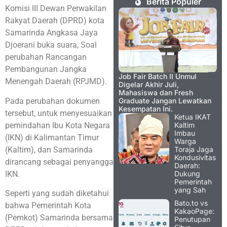
Berita Populer
Komisi III Dewan Perwakilan
Rakyat Daerah (DPRD) kota
Samarinda Angkasa Jaya
Djoerani buka suara, Soal
perubahan Rancangan
Pembangunan Jangka
Job Fair Batch II Unmul
Menengah Daerah (RPJMD).
Digelar Akhir Juli,
Mahasiswa dan Fresh
Pada perubahan dokumen
Graduate Jangan Lewatkan
Kesempatan Ini.
tersebut, untuk menyesuaikan
Ketua IKAT
pemindahan Ibu Kota Negara
Kaltim
Imbau
(IKN) di Kalimantan Timur
Warga
(Kaltim), dan Samarinda
Toraja Jaga
Kondusivitas
dirancang sebagai penyangga
Daerah:
IKN.
Dukung
Pemerintah
yang Sah
Seperti yang sudah diketahui
Bato.to vs
bahwa Pemerintah Kota
KakaoPage:
(Pemkot) Samarinda bersama
Penutupan