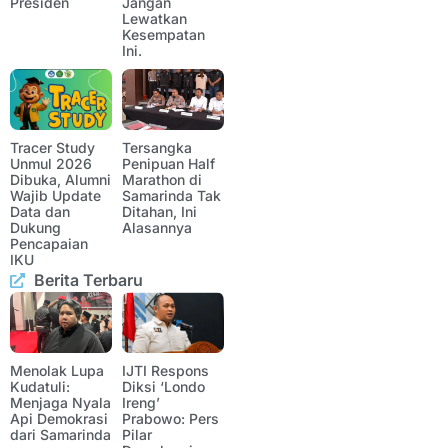
Presiden
Jangan
Lewatkan
Kesempatan
Ini.
Tracer Study
Tersangka
Unmul 2026
Penipuan Half
Dibuka, Alumni
Marathon di
Wajib Update
Samarinda Tak
Data dan
Ditahan, Ini
Dukung
Alasannya
Pencapaian
IKU
Berita Terbaru
Menolak Lupa
IJTI Respons
Kudatuli:
Diksi ‘Londo
Menjaga Nyala
Ireng’
Api Demokrasi
Prabowo: Pers
dari Samarinda
Pilar