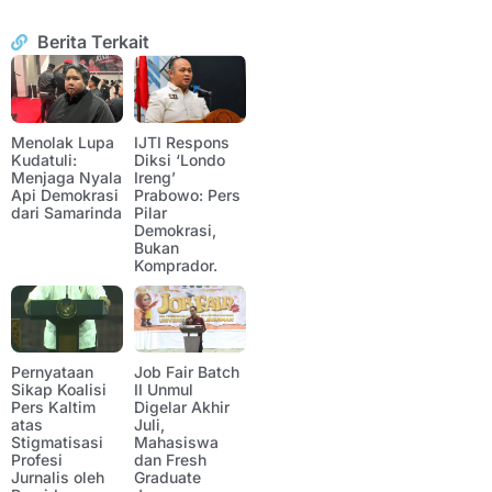
Berita Terkait
Menolak Lupa
IJTI Respons
Kudatuli:
Diksi ‘Londo
Menjaga Nyala
Ireng’
Api Demokrasi
Prabowo: Pers
dari Samarinda
Pilar
Demokrasi,
Bukan
Komprador.
Pernyataan
Job Fair Batch
Sikap Koalisi
II Unmul
Pers Kaltim
Digelar Akhir
atas
Juli,
Stigmatisasi
Mahasiswa
Profesi
dan Fresh
Jurnalis oleh
Graduate