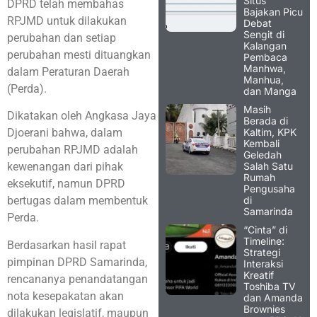
Situs
DPRD telah membahas
Bajakan Picu
RPJMD untuk dilakukan
Debat
Sengit di
perubahan dan setiap
Kalangan
perubahan mesti dituangkan
Pembaca
Manhwa,
dalam Peraturan Daerah
Manhua,
(Perda).
dan Manga
Masih
Dikatakan oleh Angkasa Jaya
Berada di
Kaltim, KPK
Djoerani bahwa, dalam
Kembali
perubahan RPJMD adalah
Geledah
Salah Satu
kewenangan dari pihak
Rumah
eksekutif, namun DPRD
Pengusaha
di
bertugas dalam membentuk
Samarinda
Perda.
“Cinta” di
Timeline:
Berdasarkan hasil rapat
Strategi
pimpinan DPRD Samarinda,
Interaksi
Kreatif
rencananya penandatangan
Toshiba TV
nota kesepakatan akan
dan Amanda
Brownies
dilakukan legislatif, maupun