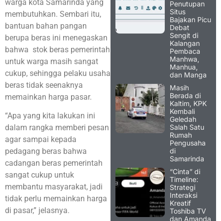
warga kota Samarinda yang
Penutupan
Situs
membutuhkan. Sembari itu,
Bajakan Picu
bantuan bahan pangan
Debat
Sengit di
berupa beras ini menegaskan
Kalangan
bahwa stok beras pemerintah
Pembaca
Manhwa,
untuk warga masih sangat
Manhua,
cukup, sehingga pelaku usaha
dan Manga
beras tidak seenaknya
Masih
Berada di
memainkan harga pasar.
Kaltim, KPK
Kembali
“Apa yang kita lakukan ini
Geledah
Salah Satu
dalam rangka memberi pesan
Rumah
agar sampai kepada
Pengusaha
di
pedagang beras bahwa
Samarinda
cadangan beras pemerintah
“Cinta” di
sangat cukup untuk
Timeline:
membantu masyarakat, jadi
Strategi
Interaksi
tidak perlu memainkan harga
Kreatif
di pasar,” jelasnya.
Toshiba TV
dan Amanda