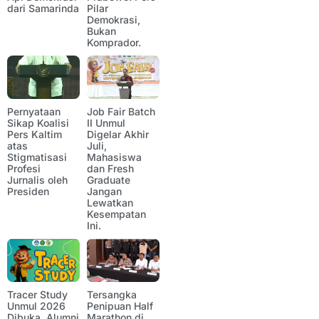
dari Samarinda
Pilar
Demokrasi,
Bukan
Komprador.
Pernyataan
Job Fair Batch
Sikap Koalisi
II Unmul
Pers Kaltim
Digelar Akhir
atas
Juli,
Stigmatisasi
Mahasiswa
Profesi
dan Fresh
Jurnalis oleh
Graduate
Presiden
Jangan
Lewatkan
Kesempatan
Ini.
Tracer Study
Tersangka
Unmul 2026
Penipuan Half
Dibuka, Alumni
Marathon di