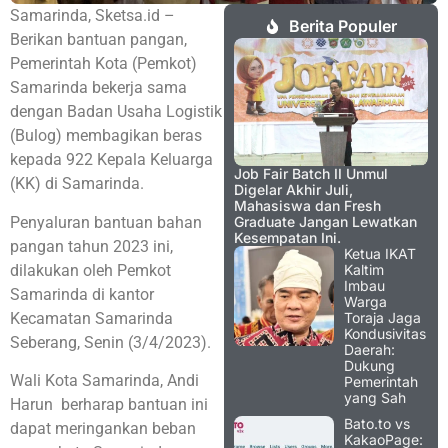
Samarinda, Sketsa.id –
Berita Populer
Berikan bantuan pangan,
Pemerintah Kota (Pemkot)
Samarinda bekerja sama
dengan Badan Usaha Logistik
(Bulog) membagikan beras
kepada 922 Kepala Keluarga
Job Fair Batch II Unmul
(KK) di Samarinda.
Digelar Akhir Juli,
Mahasiswa dan Fresh
Penyaluran bantuan bahan
Graduate Jangan Lewatkan
Kesempatan Ini.
pangan tahun 2023 ini,
Ketua IKAT
dilakukan oleh Pemkot
Kaltim
Imbau
Samarinda di kantor
Warga
Kecamatan Samarinda
Toraja Jaga
Kondusivitas
Seberang, Senin (3/4/2023).
Daerah:
Dukung
Wali Kota Samarinda, Andi
Pemerintah
yang Sah
Harun berharap bantuan ini
Bato.to vs
dapat meringankan beban
KakaoPage: