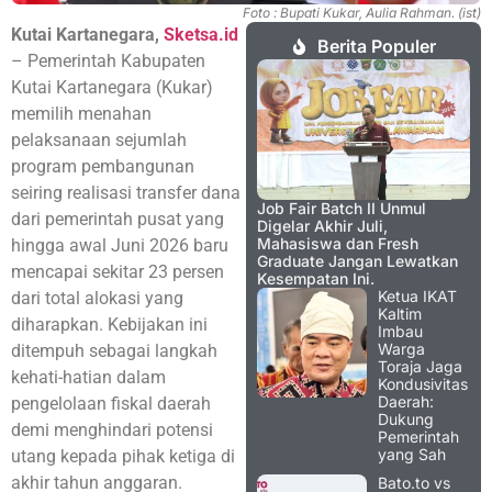
Foto : Bupati Kukar, Aulia Rahman. (ist)
Kutai Kartanegara,
Sketsa.id
Berita Populer
– Pemerintah Kabupaten
Kutai Kartanegara (Kukar)
memilih menahan
pelaksanaan sejumlah
program pembangunan
seiring realisasi transfer dana
Job Fair Batch II Unmul
dari pemerintah pusat yang
Digelar Akhir Juli,
Mahasiswa dan Fresh
hingga awal Juni 2026 baru
Graduate Jangan Lewatkan
mencapai sekitar 23 persen
Kesempatan Ini.
Ketua IKAT
dari total alokasi yang
Kaltim
diharapkan. Kebijakan ini
Imbau
Warga
ditempuh sebagai langkah
Toraja Jaga
kehati-hatian dalam
Kondusivitas
Daerah:
pengelolaan fiskal daerah
Dukung
demi menghindari potensi
Pemerintah
yang Sah
utang kepada pihak ketiga di
akhir tahun anggaran.
Bato.to vs