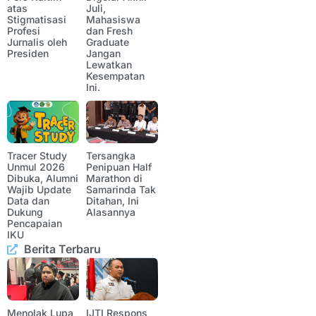
atas
Juli,
Stigmatisasi
Mahasiswa
Profesi
dan Fresh
Jurnalis oleh
Graduate
Presiden
Jangan
Lewatkan
Kesempatan
Ini.
Tracer Study
Tersangka
Unmul 2026
Penipuan Half
Dibuka, Alumni
Marathon di
Wajib Update
Samarinda Tak
Data dan
Ditahan, Ini
Dukung
Alasannya
Pencapaian
IKU
Berita Terbaru
Menolak Lupa
IJTI Respons