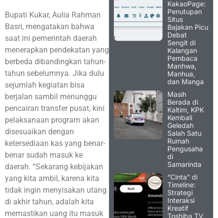
KakaoPage:
Penutupan
Bupati Kukar, Aulia Rahman
Situs
Basri, mengatakan bahwa
Bajakan Picu
Debat
saat ini pemerintah daerah
Sengit di
menerapkan pendekatan yang
Kalangan
Pembaca
berbeda dibandingkan tahun-
Manhwa,
tahun sebelumnya. Jika dulu
Manhua,
dan Manga
sejumlah kegiatan bisa
Masih
berjalan sambil menunggu
Berada di
pencairan transfer pusat, kini
Kaltim, KPK
Kembali
pelaksanaan program akan
Geledah
disesuaikan dengan
Salah Satu
Rumah
ketersediaan kas yang benar-
Pengusaha
benar sudah masuk ke
di
Samarinda
daerah. “Sekarang kebijakan
“Cinta” di
yang kita ambil, karena kita
Timeline:
tidak ingin menyisakan utang
Strategi
Interaksi
di akhir tahun, adalah kita
Kreatif
memastikan uang itu masuk
Toshiba TV