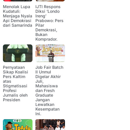
Menolak Lupa
IJTI Respons
Kudatuli:
Diksi ‘Londo
Menjaga Nyala
Ireng’
Api Demokrasi
Prabowo: Pers
dari Samarinda
Pilar
Demokrasi,
Bukan
Komprador.
Pernyataan
Job Fair Batch
Sikap Koalisi
II Unmul
Pers Kaltim
Digelar Akhir
atas
Juli,
Stigmatisasi
Mahasiswa
Profesi
dan Fresh
Jurnalis oleh
Graduate
Presiden
Jangan
Lewatkan
Kesempatan
Ini.