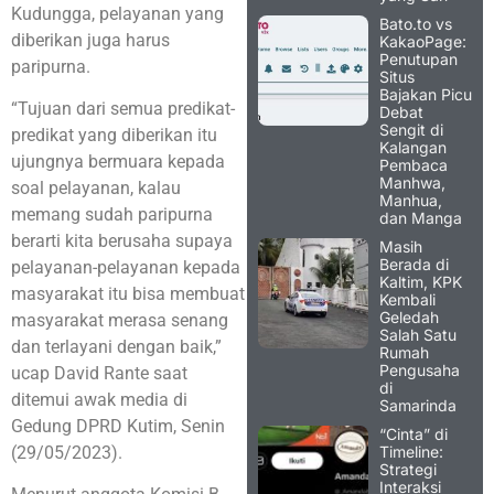
Kudungga, pelayanan yang
Bato.to vs
diberikan juga harus
KakaoPage:
Penutupan
paripurna.
Situs
Bajakan Picu
“Tujuan dari semua predikat-
Debat
Sengit di
predikat yang diberikan itu
Kalangan
ujungnya bermuara kepada
Pembaca
Manhwa,
soal pelayanan, kalau
Manhua,
memang sudah paripurna
dan Manga
berarti kita berusaha supaya
Masih
Berada di
pelayanan-pelayanan kepada
Kaltim, KPK
masyarakat itu bisa membuat
Kembali
Geledah
masyarakat merasa senang
Salah Satu
dan terlayani dengan baik,”
Rumah
Pengusaha
ucap David Rante saat
di
ditemui awak media di
Samarinda
Gedung DPRD Kutim, Senin
“Cinta” di
Timeline:
(29/05/2023).
Strategi
Interaksi