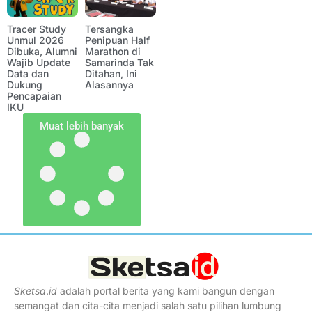
Tracer Study
Tersangka
Unmul 2026
Penipuan Half
Dibuka, Alumni
Marathon di
Wajib Update
Samarinda Tak
Data dan
Ditahan, Ini
Dukung
Alasannya
Pencapaian
IKU
Muat lebih banyak
Sketsa
.
id
adalah portal berita yang kami bangun dengan
semangat dan cita-cita menjadi salah satu pilihan lumbung