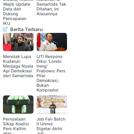
Wajib Update
Samarinda Tak
Data dan
Ditahan, Ini
Dukung
Alasannya
Pencapaian
IKU
Berita Terbaru
Menolak Lupa
IJTI Respons
Kudatuli:
Diksi ‘Londo
Menjaga Nyala
Ireng’
Api Demokrasi
Prabowo: Pers
dari Samarinda
Pilar
Demokrasi,
Bukan
Komprador.
Pernyataan
Job Fair Batch
Sikap Koalisi
II Unmul
Pers Kaltim
Digelar Akhir
atas
Juli,