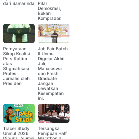
dari Samarinda
Pilar
Demokrasi,
Bukan
Komprador.
Pernyataan
Job Fair Batch
Sikap Koalisi
II Unmul
Pers Kaltim
Digelar Akhir
atas
Juli,
Stigmatisasi
Mahasiswa
Profesi
dan Fresh
Jurnalis oleh
Graduate
Presiden
Jangan
Lewatkan
Kesempatan
Ini.
Tracer Study
Tersangka
Unmul 2026
Penipuan Half
Dibuka, Alumni
Marathon di