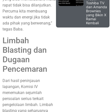
Toshiba TV
rapat tidak bisa dilanjutkan.
dan Amanda
Brownies
Percuma kita membuang
yang Bikin X
waktu dan energi jika tidak
Ramai
Kembali
ada pihak yang berwenang,”
tegas Baba
.
Limbah
Blasting dan
Dugaan
Pencemaran
Dari hasil peninjauan
lapangan, Komisi IV
menemukan sejumlah
persoalan serius terkait
pengelolaan limbah. Limbah
blasting yang seharusnya