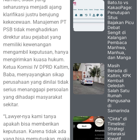
Bato.to vs
seharusnya menjadi ajang
KakaoPage:
Penutupan
klarifikasi justru berujung
Situs
kekecewaan. Manajemen PT
Bajakan Picu
Debat
PSB tidak menghadirkan
Sengit di
direktur atau pejabat yang
Kalangan
Pembaca
memiliki kewenangan
Manhwa,
mengambil keputusan, hanya
Manhua,
dan Manga
mengirimkan kuasa hukum
.
Masih
Ketua Komisi IV DPRD Kaltim,
Berada di
Baba, menyayangkan sikap
Kaltim, KPK
Kembali
perusahaan yang dinilai tidak
Geledah
serius menanggapi persoalan
Salah Satu
Rumah
yang dihadapi masyarakat
Pengusaha
sekitar.
di
Samarinda
“Lawyer-nya kami tanya
“Cinta” di
Timeline:
apakah bisa memberikan
Strategi
keputusan. Karena tidak ada
Interaksi
Kreatif
yang bisa memutuskan, maka