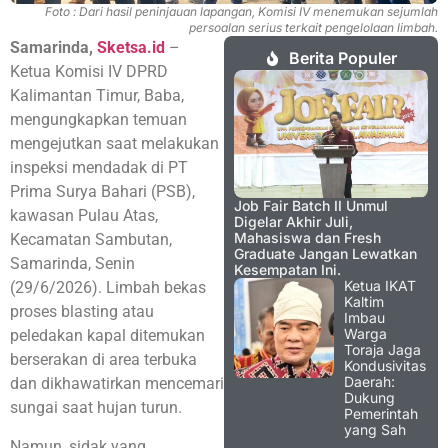
Foto : Dari hasil peninjauan lapangan, Komisi IV menemukan sejumlah
persoalan serius terkait pengelolaan limbah.
Samarinda,
Sketsa.id
–
Berita Populer
Ketua Komisi IV DPRD
Kalimantan Timur, Baba,
mengungkapkan temuan
mengejutkan saat melakukan
inspeksi mendadak di PT
Prima Surya Bahari (PSB),
Job Fair Batch II Unmul
kawasan Pulau Atas,
Digelar Akhir Juli,
Mahasiswa dan Fresh
Kecamatan Sambutan,
Graduate Jangan Lewatkan
Samarinda, Senin
Kesempatan Ini.
Ketua IKAT
(29/6/2026). Limbah bekas
Kaltim
proses blasting atau
Imbau
Warga
peledakan kapal ditemukan
Toraja Jaga
berserakan di area terbuka
Kondusivitas
Daerah:
dan dikhawatirkan mencemari
Dukung
sungai saat hujan turun
.
Pemerintah
yang Sah
Namun, sidak yang