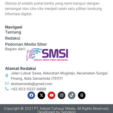
Sketsa
.
id
adalah portal berita yang kami bangun dengan
semangat dan cita-cita menjadi salah satu pilihan lumbung
informasi digital.
Navigasi
Tentang
Redaksi
Pedoman Media Siber
Bagian dari:
Alamat Redaksi
Jalan Lubuk Sawa, Kelurahan Mugirejo, Kecamatan Sungai
Pinang, Kota Samarinda (75117)
sketsamedia@gmail.com
+62 823-5337-6699
Copyright © 2021 PT Adipati Cahaya Media, All Rights Reserved.
Developed by
Sendang