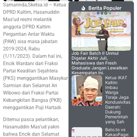
Samarinda,Sketsa.id – Ketua
Berita Populer
DPRD Kaltim, Hasanuddin
Mas’ud resmi melantik
anggota DPRD Kaltim
Pergantian Antar Waktu
(PAW) sisa masa jabatan
2019-2024, Rabu
Job Fair Batch II Unmul
(1/11/2023). Dalam hal ini,
Digelar Akhir Juli,
Mahasiswa dan Fresh
Encik Wardani dari Fraksi
Graduate Jangan Lewatkan
Partai Keadilan Sejahtera
Kesempatan Ini.
Ketua IKAT
(PKS) menggantikan Masykur
Kaltim
Sarmian dan Selamat Ari
Imbau
Warga
Wibowo dari Fraksi Partai
Toraja Jaga
Kebangkitan Bangsa (PKB)
Kondusivitas
Daerah:
menggantikan Puji Hartadi.
Dukung
Pemerintah
Ditemui pasca pelantikan,
yang Sah
Hasanuddin Mas’ud yakin
Bato.to vs
bahwa Encik dan Selamat
KakaoPage: