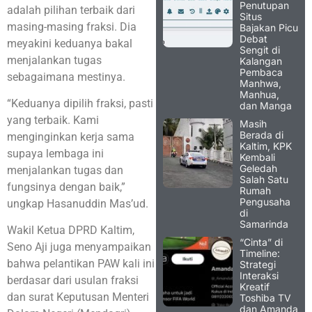
Penutupan
adalah pilihan terbaik dari
Situs
masing-masing fraksi. Dia
Bajakan Picu
Debat
meyakini keduanya bakal
Sengit di
menjalankan tugas
Kalangan
Pembaca
sebagaimana mestinya.
Manhwa,
Manhua,
“Keduanya dipilih fraksi, pasti
dan Manga
yang terbaik. Kami
Masih
Berada di
menginginkan kerja sama
Kaltim, KPK
supaya lembaga ini
Kembali
Geledah
menjalankan tugas dan
Salah Satu
fungsinya dengan baik,”
Rumah
Pengusaha
ungkap Hasanuddin Mas’ud.
di
Samarinda
Wakil Ketua DPRD Kaltim,
“Cinta” di
Seno Aji juga menyampaikan
Timeline:
bahwa pelantikan PAW kali ini
Strategi
Interaksi
berdasar dari usulan fraksi
Kreatif
dan surat Keputusan Menteri
Toshiba TV
dan Amanda