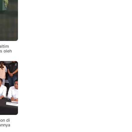
altim
is oleh
on di
annya