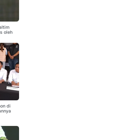
altim
is oleh
on di
annya