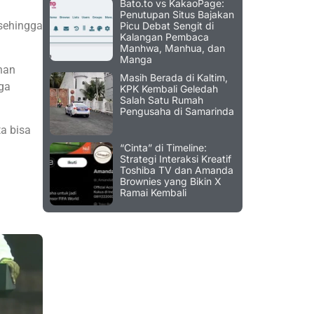
Bato.to vs KakaoPage:
Penutupan Situs Bajakan
sehingga
Picu Debat Sengit di
Kalangan Pembaca
Manhwa, Manhua, dan
Manga
han
Masih Berada di Kaltim,
ga
KPK Kembali Geledah
Salah Satu Rumah
Pengusaha di Samarinda
ta bisa
“Cinta” di Timeline:
Strategi Interaksi Kreatif
Toshiba TV dan Amanda
Brownies yang Bikin X
Ramai Kembali