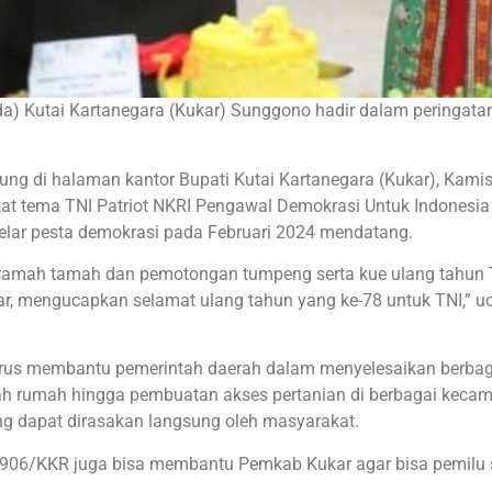
da) Kutai Kartanegara (Kukar) Sunggono hadir dalam peringat
ung di halaman kantor Bupati Kutai Kartanegara (Kukar), Kami
at tema TNI Patriot NKRI Pengawal Demokrasi Untuk Indonesia
elar pesta demokrasi pada Februari 2024 mendatang.
 ramah tamah dan pemotongan tumpeng serta kue ulang tahun 
, mengucapkan selamat ulang tahun yang ke-78 untuk TNI,” u
rus membantu pemerintah daerah dalam menyelesaikan berbag
dah rumah hingga pembuatan akses pertanian di berbagai kecam
 dapat dirasakan langsung oleh masyarakat.
0906/KKR juga bisa membantu Pemkab Kukar agar bisa pemilu 