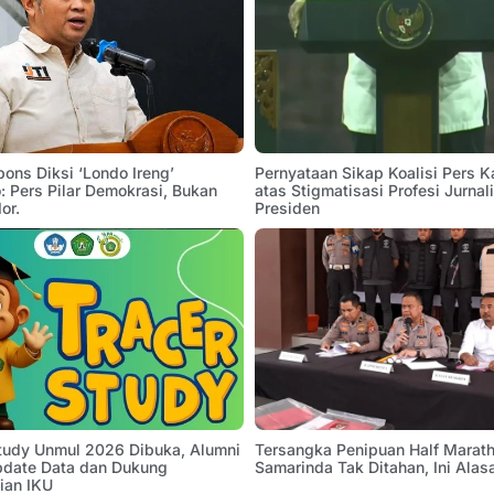
pons Diksi ‘Londo Ireng’
Pernyataan Sikap Koalisi Pers K
 Pers Pilar Demokrasi, Bukan
atas Stigmatisasi Profesi Jurnal
or.
Presiden
Study Unmul 2026 Dibuka, Alumni
Tersangka Penipuan Half Marath
pdate Data dan Dukung
Samarinda Tak Ditahan, Ini Alas
ian IKU