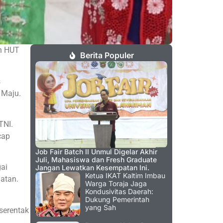
an HUT
Berita Populer
s
 Maju.
TNI.
cap
Job Fair Batch II Unmul Digelar Akhir
Juli, Mahasiswa dan Fresh Graduate
ai
Jangan Lewatkan Kesempatan Ini.
Ketua IKAT Kaltim Imbau
atan.
Warga Toraja Jaga
Kondusivitas Daerah:
Dukung Pemerintah
yang Sah
serentak