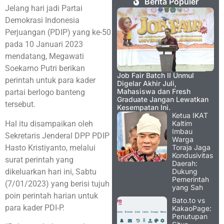
Berita Populer
Jelang hari jadi Partai
Demokrasi Indonesia
Perjuangan (PDIP) yang ke-50
pada 10 Januari 2023
mendatang, Megawati
Soekarno Putri berikan
Job Fair Batch II Unmul
perintah untuk para kader
Digelar Akhir Juli,
Mahasiswa dan Fresh
partai berlogo banteng
Graduate Jangan Lewatkan
tersebut.
Kesempatan Ini.
Ketua IKAT
Hal itu disampaikan oleh
Kaltim
Imbau
Sekretaris Jenderal DPP PDIP
Warga
Hasto Kristiyanto, melalui
Toraja Jaga
Kondusivitas
surat perintah yang
Daerah:
dikeluarkan hari ini, Sabtu
Dukung
Pemerintah
(7/01/2023) yang berisi tujuh
yang Sah
poin perintah harian untuk
Bato.to vs
para kader PDI-P.
KakaoPage:
Penutupan