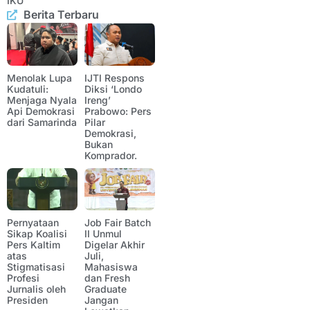
IKU
Berita Terbaru
Menolak Lupa
IJTI Respons
Kudatuli:
Diksi ‘Londo
Menjaga Nyala
Ireng’
Api Demokrasi
Prabowo: Pers
dari Samarinda
Pilar
Demokrasi,
Bukan
Komprador.
Pernyataan
Job Fair Batch
Sikap Koalisi
II Unmul
Pers Kaltim
Digelar Akhir
atas
Juli,
Stigmatisasi
Mahasiswa
Profesi
dan Fresh
Jurnalis oleh
Graduate
Presiden
Jangan