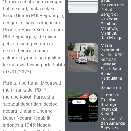
Situs
“Bahwa sehubungan dengan
Bajakan Picu
hal tersebut, maka selaku
Debat
Sengit di
Ketua Umum PDI Perjuangan,
Kalangan
dengan ini saya sampaikan
Pembaca
Manhwa,
Perintah Harian Ketua Umum
Manhua,
PDI Perjuangan,” demikian
dan Manga
petikan surat perintah itu,
Masih
Berada di
seperti termuat dalam
Kaltim, KPK
dokumen yang disampaikan
Kembali
Geledah
kepada wartawan pada Sabtu
Salah Satu
(07/01/2023).
Rumah
Pengusaha
di
Perintah pertama, Megawati
Samarinda
meminta kader PDI-P
“Cinta” di
memperkokoh Pancasila
Timeline:
sebagai dasar dan ideologi
Strategi
Interaksi
negara; Undang-Undang
Kreatif
Dasar Negara Republik
Toshiba TV
dan Amanda
Indonesia 1945; Negara
Brownies