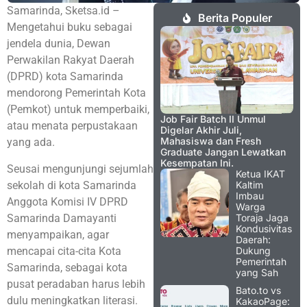
Samarinda, Sketsa.id –
Berita Populer
Mengetahui buku sebagai
jendela dunia, Dewan
Perwakilan Rakyat Daerah
(DPRD) kota Samarinda
mendorong Pemerintah Kota
(Pemkot) untuk memperbaiki,
Job Fair Batch II Unmul
atau menata perpustakaan
Digelar Akhir Juli,
Mahasiswa dan Fresh
yang ada.
Graduate Jangan Lewatkan
Kesempatan Ini.
Seusai mengunjungi sejumlah
Ketua IKAT
sekolah di kota Samarinda
Kaltim
Imbau
Anggota Komisi IV DPRD
Warga
Samarinda Damayanti
Toraja Jaga
Kondusivitas
menyampaikan, agar
Daerah:
mencapai cita-cita Kota
Dukung
Pemerintah
Samarinda, sebagai kota
yang Sah
pusat peradaban harus lebih
Bato.to vs
dulu meningkatkan literasi.
KakaoPage: