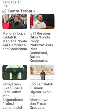
Pencapaian
IKU
Berita Terbaru
Menolak Lupa
IJTI Respons
Kudatuli:
Diksi ‘Londo
Menjaga Nyala
Ireng’
Api Demokrasi
Prabowo: Pers
dari Samarinda
Pilar
Demokrasi,
Bukan
Komprador.
Pernyataan
Job Fair Batch
Sikap Koalisi
II Unmul
Pers Kaltim
Digelar Akhir
atas
Juli,
Stigmatisasi
Mahasiswa
Profesi
dan Fresh
Jurnalis oleh
Graduate