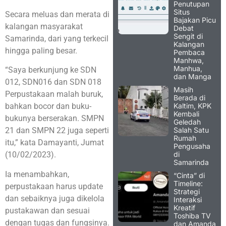
Penutupan
Situs
Secara meluas dan merata di
Bajakan Picu
kalangan masyarakat
Debat
Sengit di
Samarinda, dari yang terkecil
Kalangan
hingga paling besar.
Pembaca
Manhwa,
Manhua,
“Saya berkunjung ke SDN
dan Manga
012, SDN016 dan SDN 018
Masih
Perpustakaan malah buruk,
Berada di
Kaltim, KPK
bahkan bocor dan buku-
Kembali
bukunya berserakan. SMPN
Geledah
Salah Satu
21 dan SMPN 22 juga seperti
Rumah
itu,” kata Damayanti, Jumat
Pengusaha
di
(10/02/2023).
Samarinda
Ia menambahkan,
“Cinta” di
Timeline:
perpustakaan harus update
Strategi
dan sebaiknya juga dikelola
Interaksi
Kreatif
pustakawan dan sesuai
Toshiba TV
dengan tugas dan fungsinya.
dan Amanda