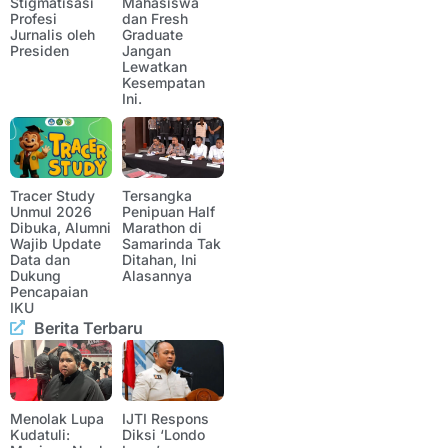
Stigmatisasi
Mahasiswa
Profesi
dan Fresh
Jurnalis oleh
Graduate
Presiden
Jangan
Lewatkan
Kesempatan
Ini.
Tracer Study
Tersangka
Unmul 2026
Penipuan Half
Dibuka, Alumni
Marathon di
Wajib Update
Samarinda Tak
Data dan
Ditahan, Ini
Dukung
Alasannya
Pencapaian
IKU
Berita Terbaru
Menolak Lupa
IJTI Respons
Kudatuli:
Diksi ‘Londo