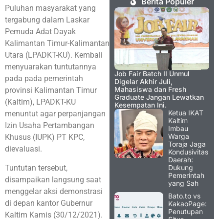
Berita Populer
Puluhan masyarakat yang
tergabung dalam Laskar
Pemuda Adat Dayak
Kalimantan Timur-Kalimantan
Utara (LPADKT-KU). Kembali
menyuarakan tuntutannya
Job Fair Batch II Unmul
pada pada pemerintah
Digelar Akhir Juli,
Mahasiswa dan Fresh
provinsi Kalimantan Timur
Graduate Jangan Lewatkan
(Kaltim), LPADKT-KU
Kesempatan Ini.
Ketua IKAT
menuntut agar perpanjangan
Kaltim
Izin Usaha Pertambangan
Imbau
Warga
Khusus (IUPK) PT KPC,
Toraja Jaga
dievaluasi.
Kondusivitas
Daerah:
Tuntutan tersebut,
Dukung
Pemerintah
disampaikan langsung saat
yang Sah
menggelar aksi demonstrasi
Bato.to vs
di depan kantor Gubernur
KakaoPage:
Penutupan
Kaltim Kamis (30/12/2021).