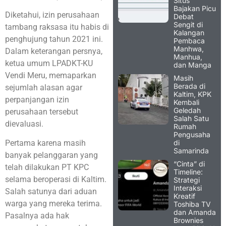
Situs
Bajakan Picu
Diketahui, izin perusahaan
Debat
Sengit di
tambang raksasa itu habis di
Kalangan
penghujung tahun 2021 ini.
Pembaca
Manhwa,
Dalam keterangan persnya,
Manhua,
ketua umum LPADKT-KU
dan Manga
Vendi Meru, memaparkan
Masih
Berada di
sejumlah alasan agar
Kaltim, KPK
perpanjangan izin
Kembali
Geledah
perusahaan tersebut
Salah Satu
dievaluasi.
Rumah
Pengusaha
di
Pertama karena masih
Samarinda
banyak pelanggaran yang
“Cinta” di
telah dilakukan PT KPC
Timeline:
selama beroperasi di Kaltim.
Strategi
Interaksi
Salah satunya dari aduan
Kreatif
warga yang mereka terima.
Toshiba TV
dan Amanda
Pasalnya ada hak
Brownies