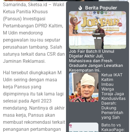
Samarinda, Sketsa.id – Wakil
Berita Populer
Ketua Panitia Khusus
(Pansus) Investigasi
Pertambangan DPRD Kaltim,
M Udin mendorong
pengawalan isu-isu seputar
perusahaan tambang. Salah
Job Fair Batch II Unmul
satunya terkait dana CSR dan
Digelar Akhir Juli,
Mahasiswa dan Fresh
Jaminan Reklamasi.
Graduate Jangan Lewatkan
Kesempatan Ini.
Hal tersebut diungkapkan M
Ketua IKAT
Udin seiring dengan masa
Kaltim
Imbau
kerja Pansus yang
Warga
dipimpinnya itu tak lama lagi
Toraja Jaga
Kondusivitas
selesai pada April 2023
Daerah:
mendatang. Nantinya di akhir
Dukung
Pemerintah
masa kerja, Pansus akan
yang Sah
membuat rekomendasi terkait
Bato.to vs
penanganan pertambangan
KakaoPage: