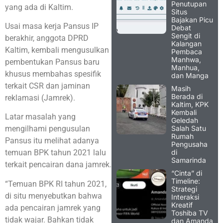
Penutupan
yang ada di Kaltim.
Situs
Bajakan Picu
Usai masa kerja Pansus IP
Debat
Sengit di
berakhir, anggota DPRD
Kalangan
Kaltim, kembali mengusulkan
Pembaca
Manhwa,
pembentukan Pansus baru
Manhua,
khusus membahas spesifik
dan Manga
terkait CSR dan jaminan
Masih
Berada di
reklamasi (Jamrek).
Kaltim, KPK
Kembali
Latar masalah yang
Geledah
Salah Satu
mengilhami pengusulan
Rumah
Pansus itu melihat adanya
Pengusaha
di
temuan BPK tahun 2021 lalu
Samarinda
terkait pencairan dana jamrek.
“Cinta” di
Timeline:
“Temuan BPK RI tahun 2021,
Strategi
di situ menyebutkan bahwa
Interaksi
Kreatif
ada pencairan jamrek yang
Toshiba TV
tidak wajar. Bahkan tidak
dan Amanda