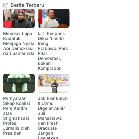
Berita Terbaru
Menolak Lupa
IJTI Respons
Kudatuli:
Diksi ‘Londo
Menjaga Nyala
Ireng’
Api Demokrasi
Prabowo: Pers
dari Samarinda
Pilar
Demokrasi,
Bukan
Komprador.
Pernyataan
Job Fair Batch
Sikap Koalisi
II Unmul
Pers Kaltim
Digelar Akhir
atas
Juli,
Stigmatisasi
Mahasiswa
Profesi
dan Fresh
Jurnalis oleh
Graduate
Presiden
Jangan
Lewatkan