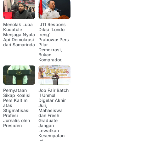
Menolak Lupa
IJTI Respons
Kudatuli:
Diksi ‘Londo
Menjaga Nyala
Ireng’
Api Demokrasi
Prabowo: Pers
dari Samarinda
Pilar
Demokrasi,
Bukan
Komprador.
Pernyataan
Job Fair Batch
Sikap Koalisi
II Unmul
Pers Kaltim
Digelar Akhir
atas
Juli,
Stigmatisasi
Mahasiswa
Profesi
dan Fresh
Jurnalis oleh
Graduate
Presiden
Jangan
Lewatkan
Kesempatan
Ini.