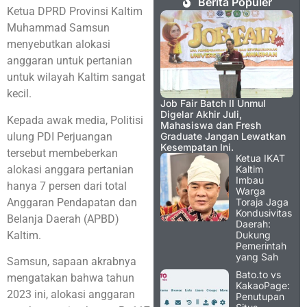
Berita Populer
Ketua DPRD Provinsi Kaltim
Muhammad Samsun
menyebutkan alokasi
anggaran untuk pertanian
untuk wilayah Kaltim sangat
kecil.
Job Fair Batch II Unmul
Digelar Akhir Juli,
Kepada awak media, Politisi
Mahasiswa dan Fresh
ulung PDI Perjuangan
Graduate Jangan Lewatkan
Kesempatan Ini.
tersebut membeberkan
Ketua IKAT
alokasi anggara pertanian
Kaltim
Imbau
hanya 7 persen dari total
Warga
Anggaran Pendapatan dan
Toraja Jaga
Kondusivitas
Belanja Daerah (APBD)
Daerah:
Kaltim.
Dukung
Pemerintah
yang Sah
Samsun, sapaan akrabnya
Bato.to vs
mengatakan bahwa tahun
KakaoPage:
2023 ini, alokasi anggaran
Penutupan