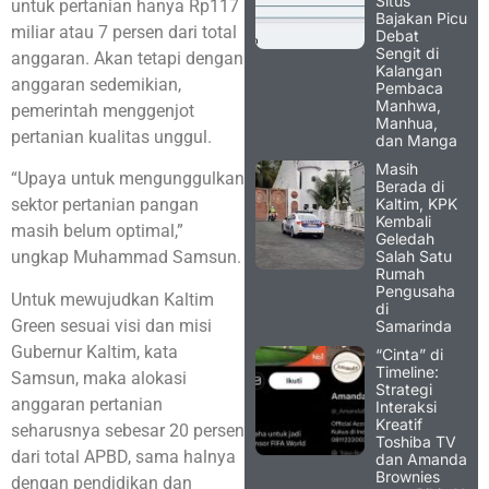
Situs
untuk pertanian hanya Rp117
Bajakan Picu
miliar atau 7 persen dari total
Debat
Sengit di
anggaran. Akan tetapi dengan
Kalangan
anggaran sedemikian,
Pembaca
Manhwa,
pemerintah menggenjot
Manhua,
pertanian kualitas unggul.
dan Manga
Masih
“Upaya untuk mengunggulkan
Berada di
Kaltim, KPK
sektor pertanian pangan
Kembali
masih belum optimal,”
Geledah
Salah Satu
ungkap Muhammad Samsun.
Rumah
Pengusaha
Untuk mewujudkan Kaltim
di
Green sesuai visi dan misi
Samarinda
Gubernur Kaltim, kata
“Cinta” di
Timeline:
Samsun, maka alokasi
Strategi
anggaran pertanian
Interaksi
Kreatif
seharusnya sebesar 20 persen
Toshiba TV
dari total APBD, sama halnya
dan Amanda
Brownies
dengan pendidikan dan