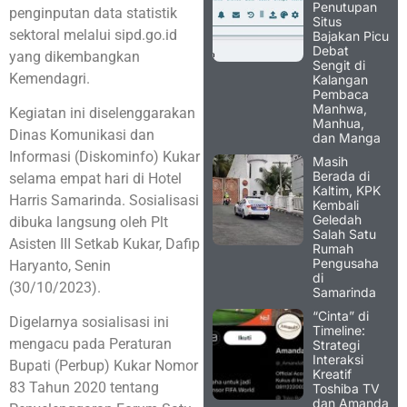
Penutupan
penginputan data statistik
Situs
sektoral melalui sipd.go.id
Bajakan Picu
Debat
yang dikembangkan
Sengit di
Kemendagri.
Kalangan
Pembaca
Manhwa,
Kegiatan ini diselenggarakan
Manhua,
Dinas Komunikasi dan
dan Manga
Informasi (Diskominfo) Kukar
Masih
Berada di
selama empat hari di Hotel
Kaltim, KPK
Harris Samarinda. Sosialisasi
Kembali
Geledah
dibuka langsung oleh Plt
Salah Satu
Asisten III Setkab Kukar, Dafip
Rumah
Pengusaha
Haryanto, Senin
di
(30/10/2023).
Samarinda
“Cinta” di
Digelarnya sosialisasi ini
Timeline:
mengacu pada Peraturan
Strategi
Interaksi
Bupati (Perbup) Kukar Nomor
Kreatif
83 Tahun 2020 tentang
Toshiba TV
dan Amanda