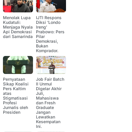
Menolak Lupa
IJTI Respons
Kudatuli:
Diksi ‘Londo
Menjaga Nyala
Ireng’
Api Demokrasi
Prabowo: Pers
dari Samarinda
Pilar
Demokrasi,
Bukan
Komprador.
Pernyataan
Job Fair Batch
Sikap Koalisi
II Unmul
Pers Kaltim
Digelar Akhir
atas
Juli,
Stigmatisasi
Mahasiswa
Profesi
dan Fresh
Jurnalis oleh
Graduate
Presiden
Jangan
Lewatkan
Kesempatan
Ini.