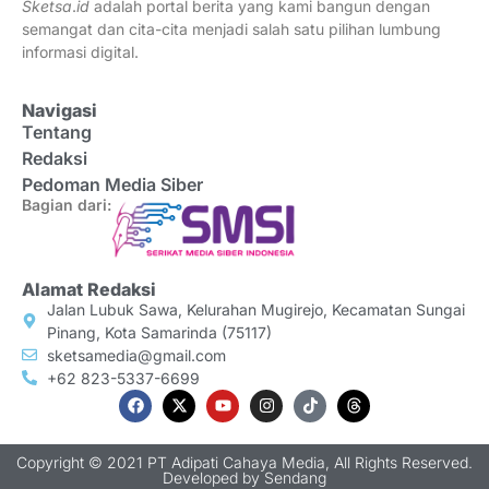
Sketsa
.
id
adalah portal berita yang kami bangun dengan
semangat dan cita-cita menjadi salah satu pilihan lumbung
informasi digital.
Navigasi
Tentang
Redaksi
Pedoman Media Siber
Bagian dari:
Alamat Redaksi
Jalan Lubuk Sawa, Kelurahan Mugirejo, Kecamatan Sungai
Pinang, Kota Samarinda (75117)
sketsamedia@gmail.com
+62 823-5337-6699
Copyright © 2021 PT Adipati Cahaya Media, All Rights Reserved.
Developed by
Sendang