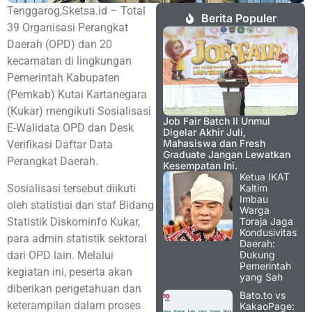
Tenggarog,Sketsa.id – Total
Berita Populer
39 Organisasi Perangkat
Daerah (OPD) dan 20
kecamatan di lingkungan
Pemerintah Kabupaten
(Pemkab) Kutai Kartanegara
(Kukar) mengikuti Sosialisasi
Job Fair Batch II Unmul
E-Walidata OPD dan Desk
Digelar Akhir Juli,
Mahasiswa dan Fresh
Verifikasi Daftar Data
Graduate Jangan Lewatkan
Perangkat Daerah.
Kesempatan Ini.
Ketua IKAT
Sosialisasi tersebut diikuti
Kaltim
Imbau
oleh statistisi dan staf Bidang
Warga
Statistik Diskominfo Kukar,
Toraja Jaga
Kondusivitas
para admin statistik sektoral
Daerah:
dari OPD lain. Melalui
Dukung
Pemerintah
kegiatan ini, peserta akan
yang Sah
diberikan pengetahuan dan
Bato.to vs
keterampilan dalam proses
KakaoPage: