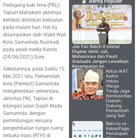
Berita Populer
Pedagang kaki lima (PKL)
Tepian Mahakam akhirnya
kembali diizinkan berjualan
pada malam hari. Hal itu
disampaikan oleh Wakil Wali
Kota Samarinda Rusmadi
Job Fair Batch II Unmul
pada awak media Kamis
Digelar Akhir Juli,
Mahasiswa dan Fresh
(24/06/2021) Sore.
Graduate Jangan Lewatkan
Kesempatan Ini.
Sebelumnya, pada Sabtu 15
Ketua IKAT
Mei 2021 lalu, Pemerintah
Kaltim
Imbau
kota (Pemkot) Samarinda
Warga
menghentikan sementara
Toraja Jaga
Kondusivitas
aktivitas PKL Tepian di
Daerah:
bilangan jalan Gajah Mada
Dukung
Pemerintah
Samarinda, dengan
yang Sah
pertimbangan rencana
Bato.to vs
pengembalian fungsi ruang
KakaoPage:
Penutupan
terbuka hijau (RTH) di