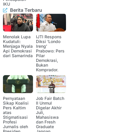
IKU
Berita Terbaru
Menolak Lupa
IJTI Respons
Kudatuli:
Diksi ‘Londo
Menjaga Nyala
Ireng’
Api Demokrasi
Prabowo: Pers
dari Samarinda
Pilar
Demokrasi,
Bukan
Komprador.
Pernyataan
Job Fair Batch
Sikap Koalisi
II Unmul
Pers Kaltim
Digelar Akhir
atas
Juli,
Stigmatisasi
Mahasiswa
Profesi
dan Fresh
Jurnalis oleh
Graduate
Presiden
Jangan