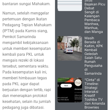
Situs
bantaran sungai Mahakam.
Bajakan Picu
Debat
Sengit di
Namun, setelah menggelar
Kalangan
pertemuan dengan Ikatan
Pembaca
Manhwa,
Pedagang Tepian Mahakam
Manhua,
(IPTM) pada Kamis siang,
dan Manga
Pemkot Samarinda
Masih
Berada di
mengambil kebijaksanaan
Kaltim, KPK
untuk memberi kesempatan
Kembali
Geledah
kembali para PKL untuk
Salah Satu
mengais rezeki di lokasi
Rumah
Pengusaha
tersebut, sementara waktu.
di
Pada kesempatan kali ini,
Samarinda
memberi himbauan tegas
“Cinta” di
Timeline:
pada PKL agar dapat
Strategi
berjualan dengan tertib, rapi
Interaksi
Kreatif
dan menerapkan protokol
Toshiba TV
kesehatan, selain itu jumlah
dan Amanda
Brownies
pedagang juga dibatasi.