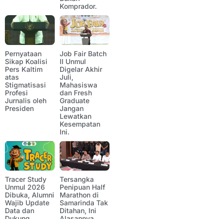
Komprador.
Pernyataan
Job Fair Batch
Sikap Koalisi
II Unmul
Pers Kaltim
Digelar Akhir
atas
Juli,
Stigmatisasi
Mahasiswa
Profesi
dan Fresh
Jurnalis oleh
Graduate
Presiden
Jangan
Lewatkan
Kesempatan
Ini.
Tracer Study
Tersangka
Unmul 2026
Penipuan Half
Dibuka, Alumni
Marathon di
Wajib Update
Samarinda Tak
Data dan
Ditahan, Ini
Dukung
Alasannya