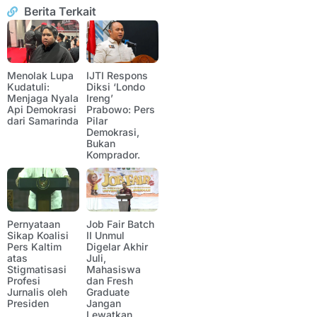
Berita Terkait
Menolak Lupa
IJTI Respons
Kudatuli:
Diksi ‘Londo
Menjaga Nyala
Ireng’
Api Demokrasi
Prabowo: Pers
dari Samarinda
Pilar
Demokrasi,
Bukan
Komprador.
Pernyataan
Job Fair Batch
Sikap Koalisi
II Unmul
Pers Kaltim
Digelar Akhir
atas
Juli,
Stigmatisasi
Mahasiswa
Profesi
dan Fresh
Jurnalis oleh
Graduate
Presiden
Jangan
Lewatkan