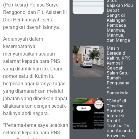
Situs
(Pemkesra) Poniso Suryo
Bajakan Picu
Debat
Renggono, dan Plt. Asisten III
Sengit di
Didi Herdiansyah, serta
Kalangan
Pembaca
perangkat daerah lainnya.
Manhwa,
Manhua,
Ardiansyah dalam
dan Manga
kesempatanya
Masih
Berada di
menyampaikan ucapan
Kaltim, KPK
selamat kepada para PNS
Kembali
Geledah
yang dilantik hari itu. Orang
Salah Satu
nomor satu di Kutim itu
Rumah
Pengusaha
berpesan agar kiranya tugas
di
yang diamanahkan melalui
Samarinda
jabatan yang diberikan dapat
“Cinta” di
Timeline:
dilaksanakan dengan sebaik-
Strategi
baiknya abdi negara.
Interaksi
Kreatif
“Pertama-tama saya ucapkan
Toshiba TV
dan Amanda
selamat kepada para PNS
Brownies