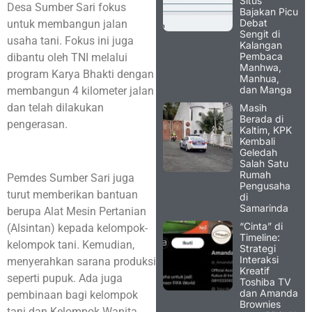
Situs
Desa Sumber Sari fokus
Bajakan Picu
Debat
untuk membangun jalan
Sengit di
usaha tani. Fokus ini juga
Kalangan
Pembaca
dibantu oleh TNI melalui
Manhwa,
program Karya Bhakti dengan
Manhua,
dan Manga
membangun 4 kilometer jalan
dan telah dilakukan
Masih
Berada di
pengerasan.
Kaltim, KPK
Kembali
Geledah
Salah Satu
Rumah
Pemdes Sumber Sari juga
Pengusaha
turut memberikan bantuan
di
Samarinda
berupa Alat Mesin Pertanian
“Cinta” di
(Alsintan) kepada kelompok-
Timeline:
kelompok tani. Kemudian,
Strategi
Interaksi
menyerahkan sarana produksi
Kreatif
seperti pupuk. Ada juga
Toshiba TV
dan Amanda
pembinaan bagi kelompok
Brownies
tani dan Kelompok Wanita