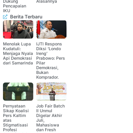
Dukung
Alasannya
Pencapaian
IKU
Berita Terbaru
Menolak Lupa
IJTI Respons
Kudatuli:
Diksi ‘Londo
Menjaga Nyala
Ireng’
Api Demokrasi
Prabowo: Pers
dari Samarinda
Pilar
Demokrasi,
Bukan
Komprador.
Pernyataan
Job Fair Batch
Sikap Koalisi
II Unmul
Pers Kaltim
Digelar Akhir
atas
Juli,
Stigmatisasi
Mahasiswa
Profesi
dan Fresh