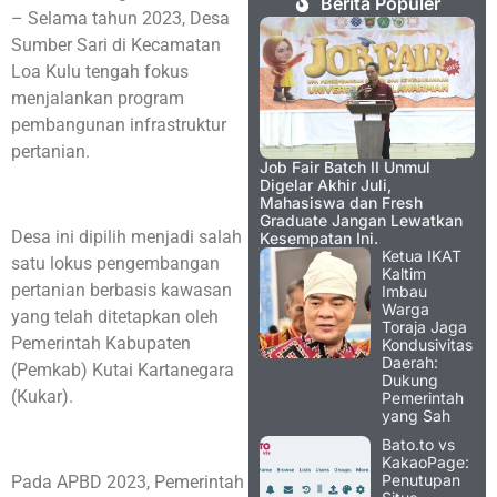
Berita Populer
– Selama tahun 2023, Desa
Sumber Sari di Kecamatan
Loa Kulu tengah fokus
menjalankan program
pembangunan infrastruktur
pertanian.
Job Fair Batch II Unmul
Digelar Akhir Juli,
Mahasiswa dan Fresh
Graduate Jangan Lewatkan
Desa ini dipilih menjadi salah
Kesempatan Ini.
Ketua IKAT
satu lokus pengembangan
Kaltim
pertanian berbasis kawasan
Imbau
Warga
yang telah ditetapkan oleh
Toraja Jaga
Pemerintah Kabupaten
Kondusivitas
Daerah:
(Pemkab) Kutai Kartanegara
Dukung
(Kukar).
Pemerintah
yang Sah
Bato.to vs
KakaoPage:
Penutupan
Pada APBD 2023, Pemerintah