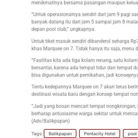
menikmatinya bersama pasangan maupun kelua
“Untuk operasionalnya sendiri dari jam 9 pagi s
banyak datang itu dari jam 5 sampai jam 8 malam
depan pool club,” ungkapnya.
Untuk tiket masuk sendiri dibanderol seharga R
khas Marquee on 7. Tidak hanya itu saja, menu d
“Fasilitas kita ada tiga kolam renang, satu kol
bersantai, karena ada tempat tidur dan tempat 
bisa digunakan untuk pernikahan, jadi konsepnya
Tentu kedepannya Marquee on 7 akan terus beri
destinasi wisata baru dengan konsep tempat non
“Jadi yang bosan mencari tempat nongkrongan, k
berharap antusiasme warga sekitar untuk mencar
(Adv/Balikpapan)
Tags:
Balikpapan
Pentacity Hotel
pool