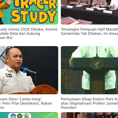
Study Unmul 2026 Dibuka, Alumni
Tersangka Penipuan Half Marath
pdate Data dan Dukung
Samarinda Tak Ditahan, Ini Alas
ian IKU
pons Diksi ‘Londo Ireng’
Pernyataan Sikap Koalisi Pers K
 Pers Pilar Demokrasi, Bukan
atas Stigmatisasi Profesi Jurnal
or.
Presiden