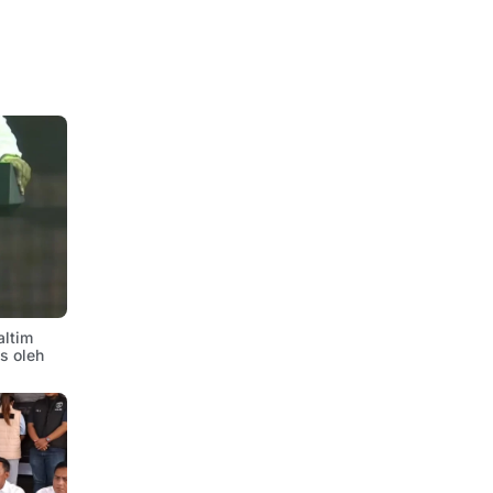
altim
is oleh