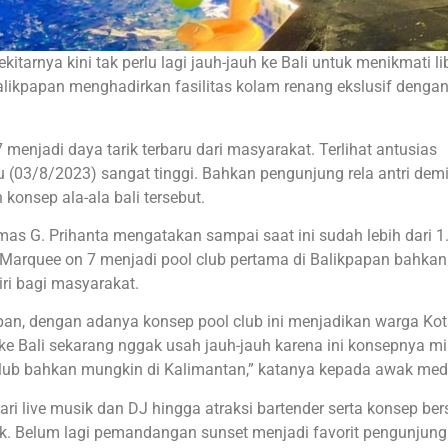
itarnya kini tak perlu lagi jauh-jauh ke Bali untuk menikmati l
Balikpapan menghadirkan fasilitas kolam renang ekslusif denga
menjadi daya tarik terbaru dari masyarakat. Terlihat antusias
(03/8/2023) sangat tinggi. Bahkan pengunjung rela antri dem
onsep ala-ala bali tersebut.
mas G. Prihanta mengatakan sampai saat ini sudah lebih dari 1
, Marquee on 7 menjadi pool club pertama di Balikpapan bahkan
iri bagi masyarakat.
an, dengan adanya konsep pool club ini menjadikan warga Ko
ke Bali sekarang nggak usah jauh-jauh karena ini konsepnya mir
club bahkan mungkin di Kalimantan,” katanya kepada awak med
ari live musik dan DJ hingga atraksi bartender serta konsep ber
ik. Belum lagi pemandangan sunset menjadi favorit pengunjung