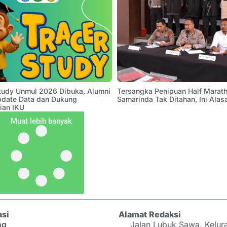
Study Unmul 2026 Dibuka, Alumni
Tersangka Penipuan Half Marath
pdate Data dan Dukung
Samarinda Tak Ditahan, Ini Alas
ian IKU
Muat lebih banyak
asi
Alamat Redaksi
ng
Jalan Lubuk Sawa, Kelur