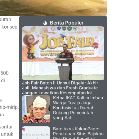
iburan
Berita Populer
n konsep
i
.500
 di
Job Fair Batch II Unmul Digelar Akhir
Juli, Mahasiswa dan Fresh Graduate
Jangan Lewatkan Kesempatan Ini.
Ketua IKAT Kaltim Imbau
ta
Warga Toraja Jaga
ip-mirip.
Kondusivitas Daerah:
Dukung Pemerintah
ia.
yang Sah
santai
Bato.to vs KakaoPage:
Penutupan Situs Bajakan
 untuk
Picu Debat Sengit di