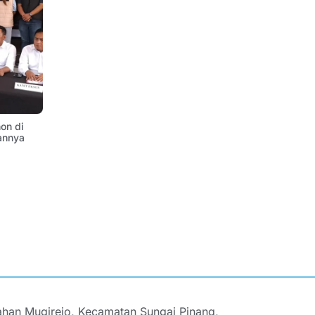
on di
annya
ahan Mugirejo, Kecamatan Sungai Pinang,