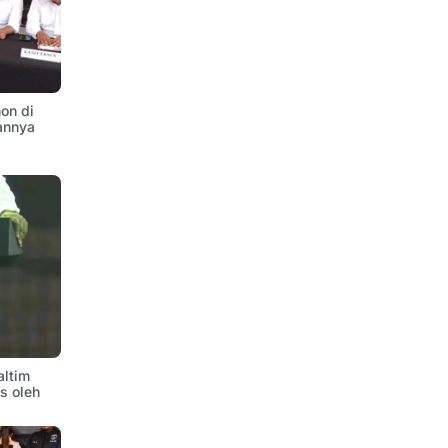
on di
annya
altim
is oleh