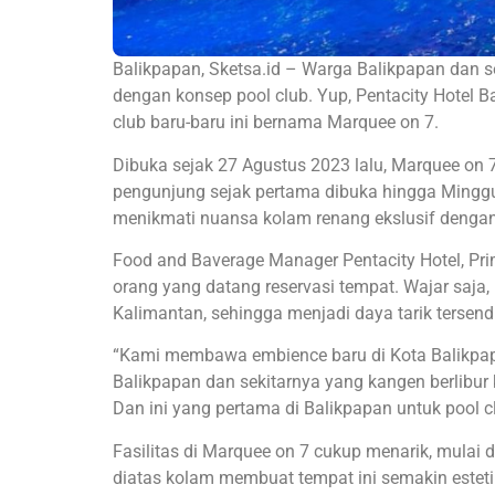
Balikpapan, Sketsa.id – Warga Balikpapan dan sek
dengan konsep pool club. Yup, Pentacity Hotel 
club baru-baru ini bernama Marquee on 7.
Dibuka sejak 27 Agustus 2023 lalu, Marquee on 7 
pengunjung sejak pertama dibuka hingga Minggu 
menikmati nuansa kolam renang ekslusif dengan k
Food and Baverage Manager Pentacity Hotel, Pri
orang yang datang reservasi tempat. Wajar saja
Kalimantan, sehingga menjadi daya tarik tersend
“Kami membawa embience baru di Kota Balikpap
Balikpapan dan sekitarnya yang kangen berlibur 
Dan ini yang pertama di Balikpapan untuk pool 
Fasilitas di Marquee on 7 cukup menarik, mulai d
diatas kolam membuat tempat ini semakin estet