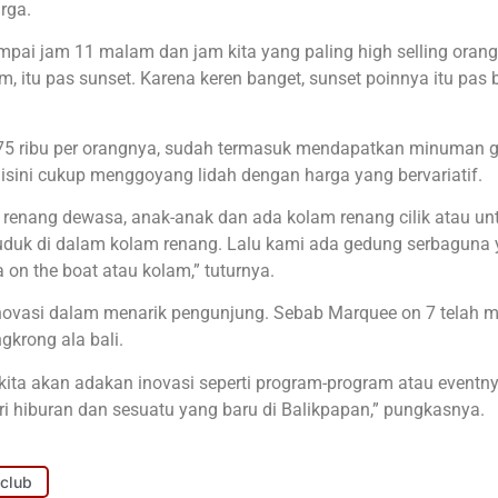
rga.
ampai jam 11 malam dan jam kita yang paling high selling oran
, itu pas sunset. Karena keren banget, sunset poinnya itu pas 
p75 ribu per orangnya, sudah termasuk mendapatkan minuman g
isini cukup menggoyang lidah dengan harga yang bervariatif.
am renang dewasa, anak-anak dan ada kolam renang cilik atau un
duduk di dalam kolam renang. Lalu kami ada gedung serbaguna
 on the boat atau kolam,” tuturnya.
novasi dalam menarik pengunjung. Sebab Marquee on 7 telah m
gkrong ala bali.
ita akan adakan inovasi seperti program-program atau eventny
i hiburan dan sesuatu yang baru di Balikpapan,” pungkasnya.
 club