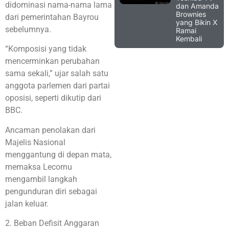
didominasi nama-nama lama
dan Amanda
Brownies
dari pemerintahan Bayrou
yang Bikin X
sebelumnya.
Ramai
Kembali
“Komposisi yang tidak
mencerminkan perubahan
sama sekali,” ujar salah satu
anggota parlemen dari partai
oposisi, seperti dikutip dari
BBC.
Ancaman penolakan dari
Majelis Nasional
menggantung di depan mata,
memaksa Lecornu
mengambil langkah
pengunduran diri sebagai
jalan keluar.
2. Beban Defisit Anggaran