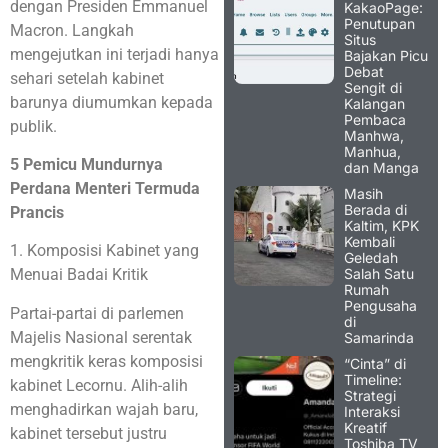
dengan Presiden Emmanuel
KakaoPage:
Penutupan
Macron. Langkah
Situs
mengejutkan ini terjadi hanya
Bajakan Picu
Debat
sehari setelah kabinet
Sengit di
barunya diumumkan kepada
Kalangan
Pembaca
publik.
Manhwa,
Manhua,
5 Pemicu Mundurnya
dan Manga
Perdana Menteri Termuda
Masih
Berada di
Prancis
Kaltim, KPK
Kembali
1. Komposisi Kabinet yang
Geledah
Salah Satu
Menuai Badai Kritik
Rumah
Pengusaha
Partai-partai di parlemen
di
Majelis Nasional serentak
Samarinda
mengkritik keras komposisi
“Cinta” di
Timeline:
kabinet Lecornu. Alih-alih
Strategi
menghadirkan wajah baru,
Interaksi
Kreatif
kabinet tersebut justru
Toshiba TV