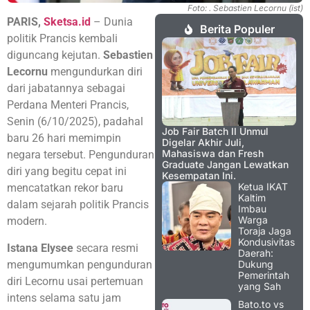
Foto: . Sebastien Lecornu (ist)
PARIS,
Sketsa.id
– Dunia
Berita Populer
politik Prancis kembali
diguncang kejutan.
Sebastien
Lecornu
mengundurkan diri
dari jabatannya sebagai
Perdana Menteri Prancis,
Senin (6/10/2025), padahal
Job Fair Batch II Unmul
baru 26 hari memimpin
Digelar Akhir Juli,
Mahasiswa dan Fresh
negara tersebut. Pengunduran
Graduate Jangan Lewatkan
diri yang begitu cepat ini
Kesempatan Ini.
Ketua IKAT
mencatatkan rekor baru
Kaltim
dalam sejarah politik Prancis
Imbau
Warga
modern.
Toraja Jaga
Kondusivitas
Istana Elysee
secara resmi
Daerah:
mengumumkan pengunduran
Dukung
Pemerintah
diri Lecornu usai pertemuan
yang Sah
intens selama satu jam
Bato.to vs