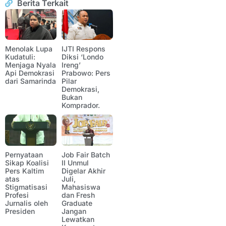
Berita Terkait
Menolak Lupa
IJTI Respons
Kudatuli:
Diksi ‘Londo
Menjaga Nyala
Ireng’
Api Demokrasi
Prabowo: Pers
dari Samarinda
Pilar
Demokrasi,
Bukan
Komprador.
Pernyataan
Job Fair Batch
Sikap Koalisi
II Unmul
Pers Kaltim
Digelar Akhir
atas
Juli,
Stigmatisasi
Mahasiswa
Profesi
dan Fresh
Jurnalis oleh
Graduate
Presiden
Jangan
Lewatkan