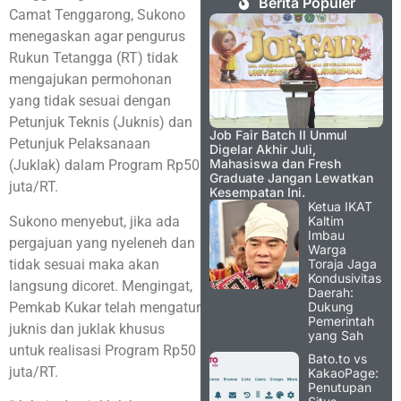
Berita Populer
Camat Tenggarong, Sukono
menegaskan agar pengurus
Rukun Tetangga (RT) tidak
mengajukan permohonan
yang tidak sesuai dengan
Petunjuk Teknis (Juknis) dan
Job Fair Batch II Unmul
Petunjuk Pelaksanaan
Digelar Akhir Juli,
Mahasiswa dan Fresh
(Juklak) dalam Program Rp50
Graduate Jangan Lewatkan
juta/RT.
Kesempatan Ini.
Ketua IKAT
Sukono menyebut, jika ada
Kaltim
Imbau
pergajuan yang nyeleneh dan
Warga
tidak sesuai maka akan
Toraja Jaga
Kondusivitas
langsung dicoret. Mengingat,
Daerah:
Pemkab Kukar telah mengatur
Dukung
Pemerintah
juknis dan juklak khusus
yang Sah
untuk realisasi Program Rp50
Bato.to vs
juta/RT.
KakaoPage:
Penutupan