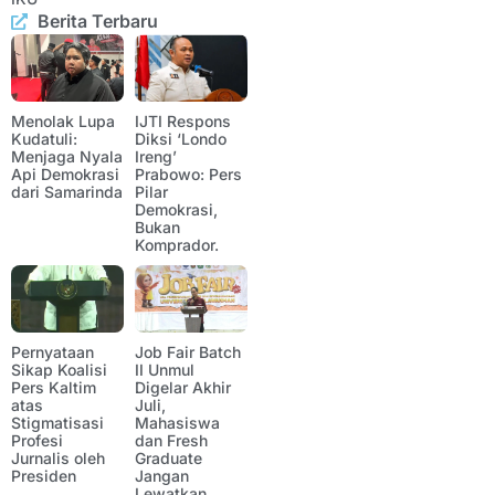
Berita Terbaru
Menolak Lupa
IJTI Respons
Kudatuli:
Diksi ‘Londo
Menjaga Nyala
Ireng’
Api Demokrasi
Prabowo: Pers
dari Samarinda
Pilar
Demokrasi,
Bukan
Komprador.
Pernyataan
Job Fair Batch
Sikap Koalisi
II Unmul
Pers Kaltim
Digelar Akhir
atas
Juli,
Stigmatisasi
Mahasiswa
Profesi
dan Fresh
Jurnalis oleh
Graduate
Presiden
Jangan
Lewatkan