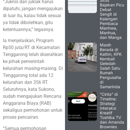
Situs
“Juknis dan juklak harus
Bajakan Picu
dipatuhi, jangan mengajukan
Debat
Sengit di
di luar itu, kalau tidak sesuai
Kalangan
ya tidak dibolehkan, gitu
Pembaca
Manhwa,
ketentuannya,” tegasnya.
Manhua,
dan Manga
Ia menjelaskan, Program
Masih
Rp50 juta/RT di Kecamatan
Berada di
Kaltim, KPK
Tenggarong telah diserahkan
Kembali
ke pihak pemerintah
Geledah
Salah Satu
kelurahan masing-masing. Di
Rumah
Tenggarong total ada 12
Pengusaha
di
kelurahan dan 356 RT.
Samarinda
Seluruhnya, kata Sukono,
“Cinta” di
sudah mengajukan Rencana
Timeline:
Anggarana Biaya (RAB)
Strategi
Interaksi
sekaligus permohonan untuk
Kreatif
proses pencairan.
Toshiba TV
dan Amanda
Brownies
“Semua permohonan