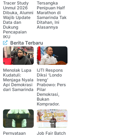
Tracer Study
Tersangka
Unmul 2026
Penipuan Half
Dibuka, Alumni
Marathon di
Wajib Update
Samarinda Tak
Data dan
Ditahan, Ini
Dukung
Alasannya
Pencapaian
IKU
Berita Terbaru
Menolak Lupa
IJTI Respons
Kudatuli:
Diksi ‘Londo
Menjaga Nyala
Ireng’
Api Demokrasi
Prabowo: Pers
dari Samarinda
Pilar
Demokrasi,
Bukan
Komprador.
Pernyataan
Job Fair Batch