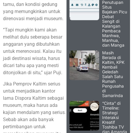
Penutupan
tamu, dan kondisi gedung
Situs
yang memungkinkan untuk
Bajakan Picu
Debat
direnovasi menjadi museum.
Sengit di
Kalangan
“Tapi mungkin kami akan
Pembaca
Manhwa,
melihat dulu seberapa besar
Manhua,
anggaran yang dibutuhkan
dan Manga
untuk merenovasi. Kalau itu
Masih
Berada di
jadi destinasi wisata, harus
Kaltim, KPK
dicari tahu apa yang mesti
Kembali
Geledah
ditonjolkan di situ,” ujar Puji.
Salah Satu
Rumah
Jika Pemprov Kaltim serius
Pengusaha
di
untuk menjadikan kantor
Samarinda
lama Dispora Kaltim sebagai
“Cinta” di
museum, maka harus ada
Timeline:
kajian mendalam yang serius.
Strategi
Interaksi
Sebab akan ada banyak
Kreatif
pertimbangan untuk
Toshiba TV
dan Amanda