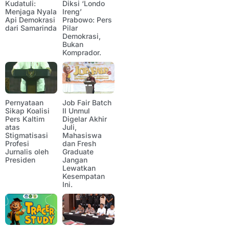
Kudatuli:
Diksi ‘Londo
Menjaga Nyala
Ireng’
Api Demokrasi
Prabowo: Pers
dari Samarinda
Pilar
Demokrasi,
Bukan
Komprador.
Pernyataan
Job Fair Batch
Sikap Koalisi
II Unmul
Pers Kaltim
Digelar Akhir
atas
Juli,
Stigmatisasi
Mahasiswa
Profesi
dan Fresh
Jurnalis oleh
Graduate
Presiden
Jangan
Lewatkan
Kesempatan
Ini.