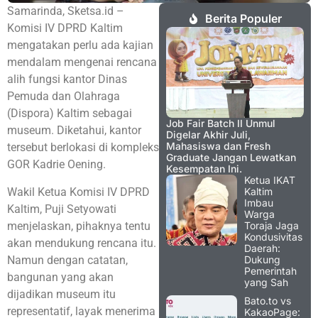
Samarinda, Sketsa.id –
Berita Populer
Komisi IV DPRD Kaltim
mengatakan perlu ada kajian
mendalam mengenai rencana
alih fungsi kantor Dinas
Pemuda dan Olahraga
(Dispora) Kaltim sebagai
Job Fair Batch II Unmul
museum. Diketahui, kantor
Digelar Akhir Juli,
Mahasiswa dan Fresh
tersebut berlokasi di kompleks
Graduate Jangan Lewatkan
GOR Kadrie Oening.
Kesempatan Ini.
Ketua IKAT
Wakil Ketua Komisi IV DPRD
Kaltim
Imbau
Kaltim, Puji Setyowati
Warga
menjelaskan, pihaknya tentu
Toraja Jaga
Kondusivitas
akan mendukung rencana itu.
Daerah:
Namun dengan catatan,
Dukung
Pemerintah
bangunan yang akan
yang Sah
dijadikan museum itu
Bato.to vs
representatif, layak menerima
KakaoPage: