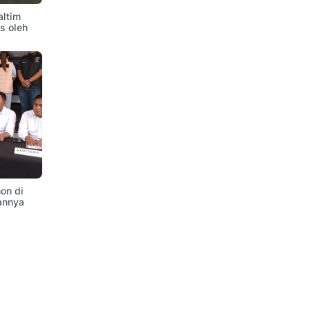
altim
is oleh
on di
annya