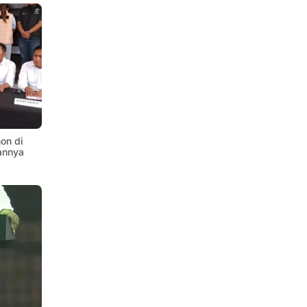
on di
annya