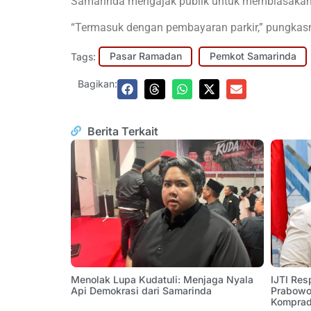
Samarinda mengajak publik untuk membiasakan di
“Termasuk dengan pembayaran parkir,” pungkas
Tags:
Pasar Ramadan
Pemkot Samarinda
Bagikan:
Berita Terkait
Menolak Lupa Kudatuli: Menjaga Nyala
IJTI Res
Api Demokrasi dari Samarinda
Prabowo:
Komprad