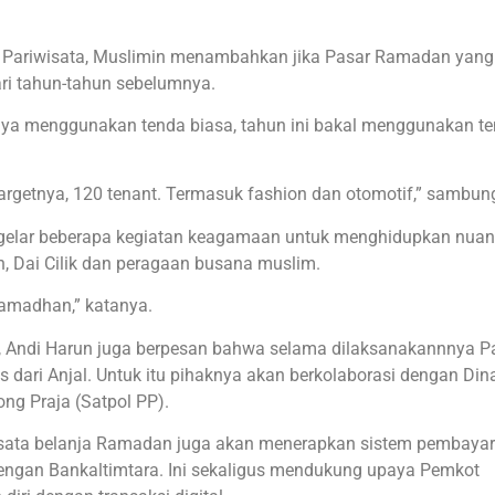
n Pariwisata, Muslimin menambahkan jika Pasar Ramadan yang
dari tahun-tahun sebelumnya.
nya menggunakan tenda biasa, tahun ini bakal menggunakan t
Targetnya, 120 tenant. Termasuk fashion dan otomotif,” sambun
gelar beberapa kegiatan keagamaan untuk menghidupkan nua
, Dai Cilik dan peragaan busana muslim.
Ramadhan,” katanya.
, Andi Harun juga berpesan bahwa selama dilaksanakannnya P
s dari Anjal. Untuk itu pihaknya akan berkolaborasi dengan Din
ng Praja (Satpol PP).
wisata belanja Ramadan juga akan menerapkan sistem pembaya
dengan Bankaltimtara. Ini sekaligus mendukung upaya Pemkot