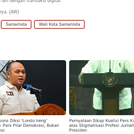
ri dengan transaksi digital.
nya. (AW)
Samarinda
Wali Kota Samarinda
pons Diksi ‘Londo Ireng’
Pernyataan Sikap Koalisi Pers K
 Pers Pilar Demokrasi, Bukan
atas Stigmatisasi Profesi Jurnal
or.
Presiden