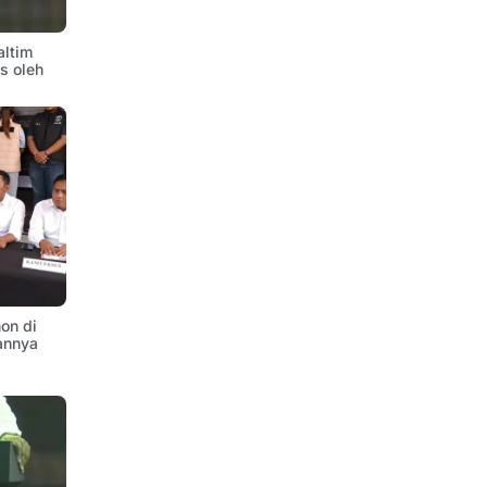
altim
is oleh
on di
annya