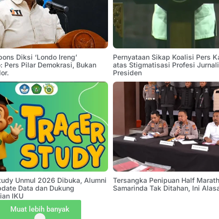
pons Diksi ‘Londo Ireng’
Pernyataan Sikap Koalisi Pers K
 Pers Pilar Demokrasi, Bukan
atas Stigmatisasi Profesi Jurnal
or.
Presiden
Study Unmul 2026 Dibuka, Alumni
Tersangka Penipuan Half Marath
pdate Data dan Dukung
Samarinda Tak Ditahan, Ini Alas
ian IKU
Muat lebih banyak