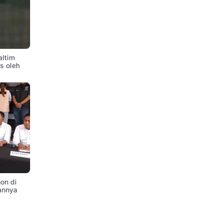
altim
is oleh
on di
annya