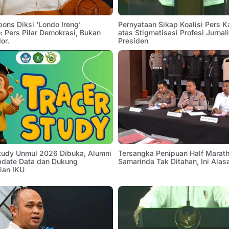
pons Diksi ‘Londo Ireng’
Pernyataan Sikap Koalisi Pers K
 Pers Pilar Demokrasi, Bukan
atas Stigmatisasi Profesi Jurnal
or.
Presiden
Study Unmul 2026 Dibuka, Alumni
Tersangka Penipuan Half Marath
pdate Data dan Dukung
Samarinda Tak Ditahan, Ini Alas
ian IKU