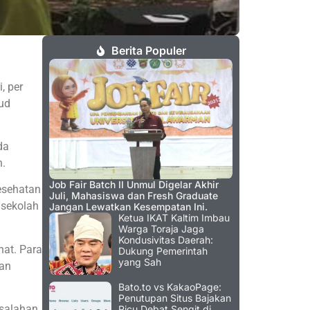
Berita Populer
, per
ud
da
h.
Job Fair Batch II Unmul Digelar Akhir
esehatan
Juli, Mahasiswa dan Fresh Graduate
 sekolah
Jangan Lewatkan Kesempatan Ini.
Ketua IKAT Kaltim Imbau
Warga Toraja Jaga
Kondusivitas Daerah:
at. Para
Dukung Pemerintah
yang Sah
gan
Bato.to vs KakaoPage:
Penutupan Situs Bajakan
asalahan
Picu Debat Sengit di