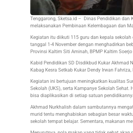
Tenggarong, Sketsa.id – Dinas Pendidikan dan 
melaksanakan Pembinaan Kelembagaan dan Mana
Kegiatan itu diikuti 115 guru dan kepala sekola
tanggal 1-4 November dengan menghadirkan beb
Provinsi Kaltim Siti Aminah, BPMP Kaltim Soerj
Kabid Pendidikan SD Disdikbud Kukar Akhmad Nu
Kabag Kesra Setkab Kukar Dendy Irwan Fahriza, D
Kegiatan ini bertujuan meningkatkan kualitas S
Sekolah (UKS), serta Kampanye Sekolah Sehat. H
bisa diaplikasikan di setiap satuan pendidikanny
Akhmad Nurkhalish dalam sambutannya mengatak
murid tentu menghabiskan sebagian besar waktu 
sekolah tempat belajar. Sementara, makanan m
Menurutnya, pola makan yang tidak sehat akan 