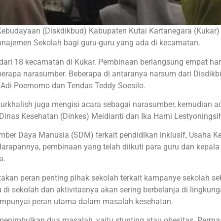
Kebudayaan (Diskdikbud) Kabupaten Kutai Kartanegara (Kukar)
jemen Sekolah bagi guru-guru yang ada di kecamatan.
h dari 18 kecamatan di Kukar. Pembinaan berlangsung empat hari
erapa narasumber. Beberapa di antaranya narsum dari Disdikb
o Adi Poernomo dan Tendas Teddy Soesilo.
rkhalish juga mengisi acara sebagai narasumber, kemudian a
inas Kesehatan (Dinkes) Meidianti dan Ika Harni Lestyoningsi
umber Daya Manusia (SDM) terkait pendidikan inklusif, Usaha K
arapannya, pembinaan yang telah diikuti para guru dan kepala
a.
an peran penting pihak sekolah terkait kampanye sekolah seh
di sekolah dan aktivitasnya akan sering berbelanja di lingkun
empunyai peran utama dalam masalah kesehatan.
menimbulkan dua masalah, yaitu stunting atau obesitas. Perm