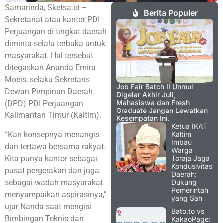
Samarinda, Sketsa.id –
Berita Populer
Sekretariat atau kantor PDI
Perjuangan di tingkat daerah
diminta selalu terbuka untuk
masyarakat. Hal tersebut
ditegaskan Ananda Emira
Moeis, selaku Sekretaris
Job Fair Batch II Unmul
Dewan Pimpinan Daerah
Digelar Akhir Juli,
Mahasiswa dan Fresh
(DPD) PDI Perjuangan
Graduate Jangan Lewatkan
Kalimantan Timur (Kaltim).
Kesempatan Ini.
Ketua IKAT
“Kan konsepnya menangis
Kaltim
Imbau
dan tertawa bersama rakyat.
Warga
Kita punya kantor sebagai
Toraja Jaga
Kondusivitas
pusat pergerakan dan juga
Daerah:
sebagai wadah masyarakat
Dukung
Pemerintah
menyampaikan aspirasinya,”
yang Sah
ujar Nanda saat mengisi
Bato.to vs
Bimbingan Teknis dan
KakaoPage: