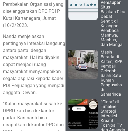
Penutupan
Pembekalan Organisasi yang
Situs
diselenggarakan DPC PDI P
Bajakan Picu
Debat
Kutai Kartanegara, Jumat
Sengit di
(10/2/2023.
Kalangan
Pembaca
Manhwa,
Nanda menjelaskan
Manhua,
pentingnya interaksi langsung
dan Manga
antara partai dengan
Masih
Berada di
masyarakat. Hal itu diyakini
Kaltim, KPK
dapat menjadi ruang
Kembali
Geledah
masyarakat menyampaikan
Salah Satu
segala aspirasi kepada kader
Rumah
Pengusaha
PDI Perjuangan yang menjadi
di
anggota Dewan.
Samarinda
“Cinta” di
“Kalau masyarakat susah ke
Timeline:
DPRD kan bisa ke kantor
Strategi
Interaksi
partai. Kan nanti bisa
Kreatif
dirapatkan di kantor DPC dan
Toshiba TV
dan Amanda