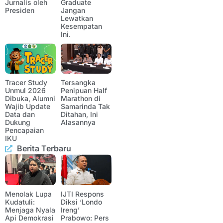
Jurnalis oleh
Graduate
Presiden
Jangan
Lewatkan
Kesempatan
Ini.
Tracer Study
Tersangka
Unmul 2026
Penipuan Half
Dibuka, Alumni
Marathon di
Wajib Update
Samarinda Tak
Data dan
Ditahan, Ini
Dukung
Alasannya
Pencapaian
IKU
Berita Terbaru
Menolak Lupa
IJTI Respons
Kudatuli:
Diksi ‘Londo
Menjaga Nyala
Ireng’
Api Demokrasi
Prabowo: Pers