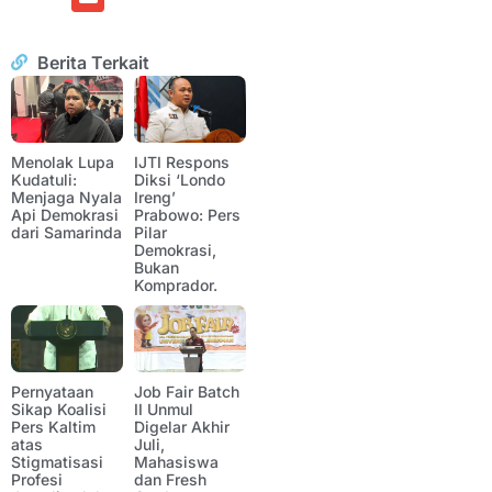
Berita Terkait
Menolak Lupa
IJTI Respons
Kudatuli:
Diksi ‘Londo
Menjaga Nyala
Ireng’
Api Demokrasi
Prabowo: Pers
dari Samarinda
Pilar
Demokrasi,
Bukan
Komprador.
Pernyataan
Job Fair Batch
Sikap Koalisi
II Unmul
Pers Kaltim
Digelar Akhir
atas
Juli,
Stigmatisasi
Mahasiswa
Profesi
dan Fresh