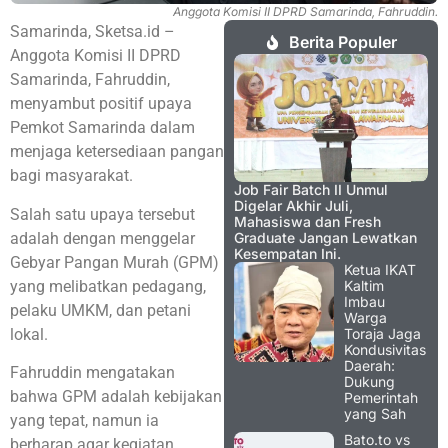
Anggota Komisi II DPRD Samarinda, Fahruddin.
Samarinda, Sketsa.id –
Berita Populer
Anggota Komisi II DPRD
Samarinda, Fahruddin,
menyambut positif upaya
Pemkot Samarinda dalam
menjaga ketersediaan pangan
bagi masyarakat.
Job Fair Batch II Unmul
Digelar Akhir Juli,
Salah satu upaya tersebut
Mahasiswa dan Fresh
adalah dengan menggelar
Graduate Jangan Lewatkan
Kesempatan Ini.
Gebyar Pangan Murah (GPM)
Ketua IKAT
yang melibatkan pedagang,
Kaltim
Imbau
pelaku UMKM, dan petani
Warga
lokal.
Toraja Jaga
Kondusivitas
Daerah:
Fahruddin mengatakan
Dukung
bahwa GPM adalah kebijakan
Pemerintah
yang Sah
yang tepat, namun ia
Bato.to vs
berharap agar kegiatan