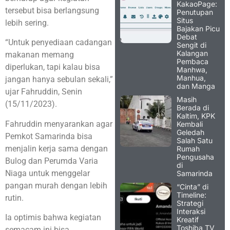
KakaoPage:
tersebut bisa berlangsung
Penutupan
Situs
lebih sering.
Bajakan Picu
Debat
“Untuk penyediaan cadangan
Sengit di
Kalangan
makanan memang
Pembaca
diperlukan, tapi kalau bisa
Manhwa,
Manhua,
jangan hanya sebulan sekali,”
dan Manga
ujar Fahruddin, Senin
Masih
(15/11/2023).
Berada di
Kaltim, KPK
Fahruddin menyarankan agar
Kembali
Geledah
Pemkot Samarinda bisa
Salah Satu
menjalin kerja sama dengan
Rumah
Pengusaha
Bulog dan Perumda Varia
di
Niaga untuk menggelar
Samarinda
pangan murah dengan lebih
“Cinta” di
Timeline:
rutin.
Strategi
Interaksi
Ia optimis bahwa kegiatan
Kreatif
Toshiba TV
semacam ini bisa