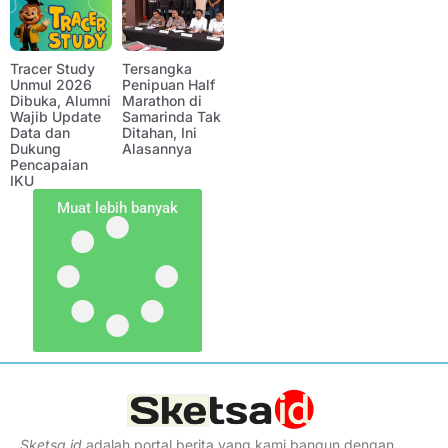
Tracer Study
Tersangka
Unmul 2026
Penipuan Half
Dibuka, Alumni
Marathon di
Wajib Update
Samarinda Tak
Data dan
Ditahan, Ini
Dukung
Alasannya
Pencapaian
IKU
Muat lebih banyak
Sketsa
.
id
adalah portal berita yang kami bangun dengan