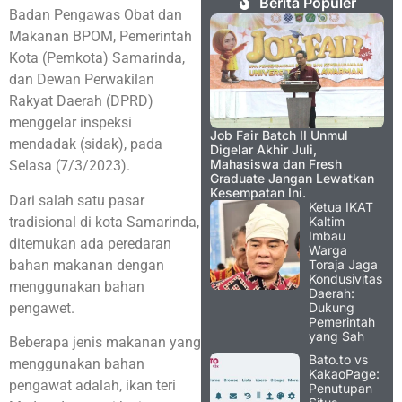
Berita Populer
Badan Pengawas Obat dan
Makanan BPOM, Pemerintah
Kota (Pemkota) Samarinda,
dan Dewan Perwakilan
Rakyat Daerah (DPRD)
menggelar inspeksi
Job Fair Batch II Unmul
mendadak (sidak), pada
Digelar Akhir Juli,
Mahasiswa dan Fresh
Selasa (7/3/2023).
Graduate Jangan Lewatkan
Kesempatan Ini.
Dari salah satu pasar
Ketua IKAT
tradisional di kota Samarinda,
Kaltim
Imbau
ditemukan ada peredaran
Warga
bahan makanan dengan
Toraja Jaga
Kondusivitas
menggunakan bahan
Daerah:
pengawet.
Dukung
Pemerintah
yang Sah
Beberapa jenis makanan yang
Bato.to vs
menggunakan bahan
KakaoPage:
pengawat adalah, ikan teri
Penutupan