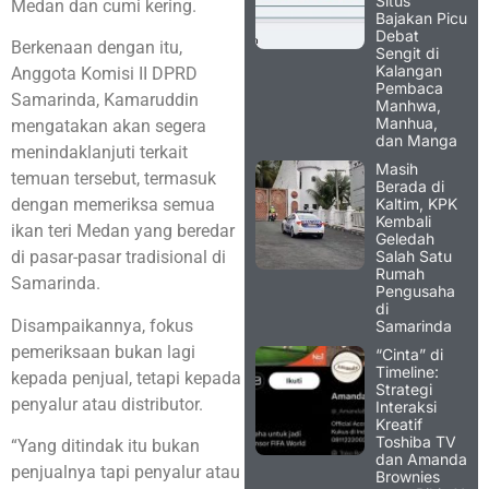
Situs
Medan dan cumi kering.
Bajakan Picu
Debat
Berkenaan dengan itu,
Sengit di
Kalangan
Anggota Komisi II DPRD
Pembaca
Samarinda, Kamaruddin
Manhwa,
Manhua,
mengatakan akan segera
dan Manga
menindaklanjuti terkait
Masih
temuan tersebut, termasuk
Berada di
Kaltim, KPK
dengan memeriksa semua
Kembali
ikan teri Medan yang beredar
Geledah
Salah Satu
di pasar-pasar tradisional di
Rumah
Samarinda.
Pengusaha
di
Disampaikannya, fokus
Samarinda
pemeriksaan bukan lagi
“Cinta” di
Timeline:
kepada penjual, tetapi kepada
Strategi
penyalur atau distributor.
Interaksi
Kreatif
Toshiba TV
“Yang ditindak itu bukan
dan Amanda
penjualnya tapi penyalur atau
Brownies