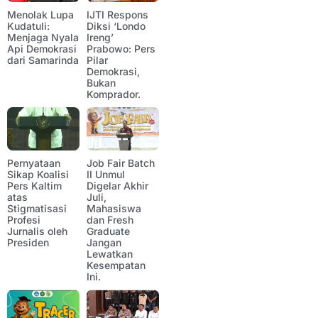
Menolak Lupa
IJTI Respons
Kudatuli:
Diksi ‘Londo
Menjaga Nyala
Ireng’
Api Demokrasi
Prabowo: Pers
dari Samarinda
Pilar
Demokrasi,
Bukan
Komprador.
Pernyataan
Job Fair Batch
Sikap Koalisi
II Unmul
Pers Kaltim
Digelar Akhir
atas
Juli,
Stigmatisasi
Mahasiswa
Profesi
dan Fresh
Jurnalis oleh
Graduate
Presiden
Jangan
Lewatkan
Kesempatan
Ini.