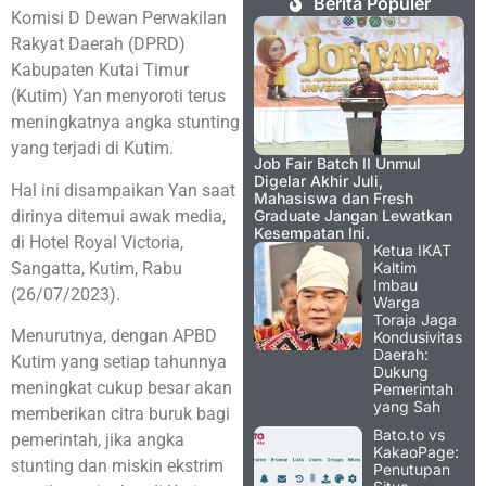
Berita Populer
Komisi D Dewan Perwakilan
Rakyat Daerah (DPRD)
Kabupaten Kutai Timur
(Kutim) Yan menyoroti terus
meningkatnya angka stunting
yang terjadi di Kutim.
Job Fair Batch II Unmul
Digelar Akhir Juli,
Hal ini disampaikan Yan saat
Mahasiswa dan Fresh
dirinya ditemui awak media,
Graduate Jangan Lewatkan
Kesempatan Ini.
di Hotel Royal Victoria,
Ketua IKAT
Sangatta, Kutim, Rabu
Kaltim
Imbau
(26/07/2023).
Warga
Toraja Jaga
Menurutnya, dengan APBD
Kondusivitas
Daerah:
Kutim yang setiap tahunnya
Dukung
meningkat cukup besar akan
Pemerintah
yang Sah
memberikan citra buruk bagi
Bato.to vs
pemerintah, jika angka
KakaoPage:
stunting dan miskin ekstrim
Penutupan