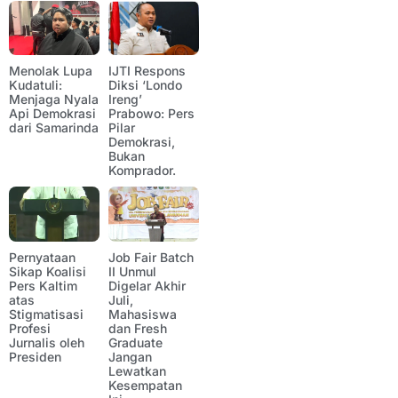
Menolak Lupa
IJTI Respons
Kudatuli:
Diksi ‘Londo
Menjaga Nyala
Ireng’
Api Demokrasi
Prabowo: Pers
dari Samarinda
Pilar
Demokrasi,
Bukan
Komprador.
Pernyataan
Job Fair Batch
Sikap Koalisi
II Unmul
Pers Kaltim
Digelar Akhir
atas
Juli,
Stigmatisasi
Mahasiswa
Profesi
dan Fresh
Jurnalis oleh
Graduate
Presiden
Jangan
Lewatkan
Kesempatan