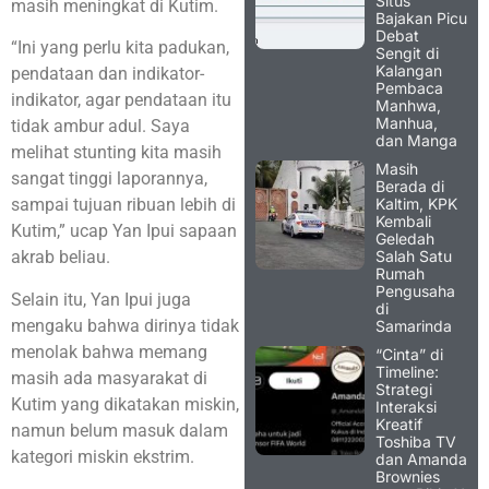
Situs
masih meningkat di Kutim.
Bajakan Picu
Debat
“Ini yang perlu kita padukan,
Sengit di
Kalangan
pendataan dan indikator-
Pembaca
indikator, agar pendataan itu
Manhwa,
Manhua,
tidak ambur adul. Saya
dan Manga
melihat stunting kita masih
Masih
sangat tinggi laporannya,
Berada di
Kaltim, KPK
sampai tujuan ribuan lebih di
Kembali
Kutim,” ucap Yan Ipui sapaan
Geledah
Salah Satu
akrab beliau.
Rumah
Pengusaha
Selain itu, Yan Ipui juga
di
mengaku bahwa dirinya tidak
Samarinda
menolak bahwa memang
“Cinta” di
Timeline:
masih ada masyarakat di
Strategi
Kutim yang dikatakan miskin,
Interaksi
Kreatif
namun belum masuk dalam
Toshiba TV
kategori miskin ekstrim.
dan Amanda
Brownies