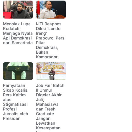
Menolak Lupa
IJTI Respons
Kudatuli:
Diksi ‘Londo
Menjaga Nyala
Ireng’
Api Demokrasi
Prabowo: Pers
dari Samarinda
Pilar
Demokrasi,
Bukan
Komprador.
Pernyataan
Job Fair Batch
Sikap Koalisi
II Unmul
Pers Kaltim
Digelar Akhir
atas
Juli,
Stigmatisasi
Mahasiswa
Profesi
dan Fresh
Jurnalis oleh
Graduate
Presiden
Jangan
Lewatkan
Kesempatan