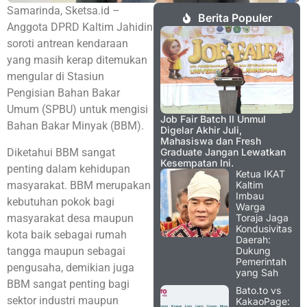
Samarinda, Sketsa.id –
Berita Populer
Anggota DPRD Kaltim Jahidin
soroti antrean kendaraan
yang masih kerap ditemukan
mengular di Stasiun
Pengisian Bahan Bakar
Umum (SPBU) untuk mengisi
Job Fair Batch II Unmul
Bahan Bakar Minyak (BBM).
Digelar Akhir Juli,
Mahasiswa dan Fresh
Diketahui BBM sangat
Graduate Jangan Lewatkan
Kesempatan Ini.
penting dalam kehidupan
Ketua IKAT
masyarakat. BBM merupakan
Kaltim
Imbau
kebutuhan pokok bagi
Warga
masyarakat desa maupun
Toraja Jaga
Kondusivitas
kota baik sebagai rumah
Daerah:
tangga maupun sebagai
Dukung
Pemerintah
pengusaha, demikian juga
yang Sah
BBM sangat penting bagi
Bato.to vs
sektor industri maupun
KakaoPage: