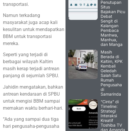
Penutupan
transportasi.
Situs
Bajakan Picu
Namun terkadang
Debat
Sengit di
masyarakat juga acap kali
Kalangan
kesulitan untuk mendapatkan
Pembaca
Manhwa,
BBM untuk transportasi
Manhua,
mereka.
dan Manga
Masih
Seperti yang terjadi di
Berada di
Kaltim, KPK
berbagai wilayah Kaltim
Kembali
masih kerap terjadi antrean
Geledah
Salah Satu
panjang di sejumlah SPBU.
Rumah
Pengusaha
Jahidin mengatakan, bahkan
di
antrean kendaraan di SPBU
Samarinda
untuk mengisi BBM sampai
“Cinta” di
Timeline:
memakan waktu berhari-hari.
Strategi
Interaksi
“Ada yang sampai dua tiga
Kreatif
Toshiba TV
hari pengusaha-pengusaha
dan Amanda