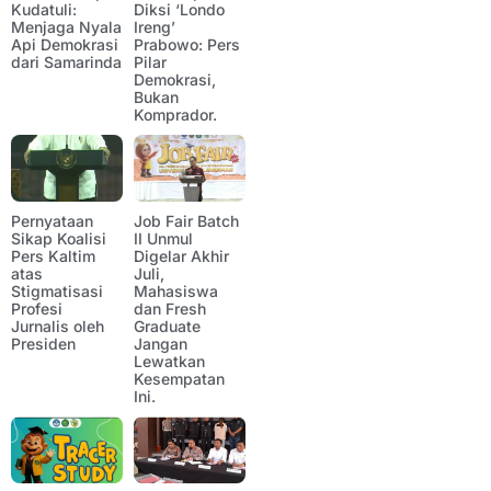
Kudatuli:
Diksi ‘Londo
Menjaga Nyala
Ireng’
Api Demokrasi
Prabowo: Pers
dari Samarinda
Pilar
Demokrasi,
Bukan
Komprador.
Pernyataan
Job Fair Batch
Sikap Koalisi
II Unmul
Pers Kaltim
Digelar Akhir
atas
Juli,
Stigmatisasi
Mahasiswa
Profesi
dan Fresh
Jurnalis oleh
Graduate
Presiden
Jangan
Lewatkan
Kesempatan
Ini.