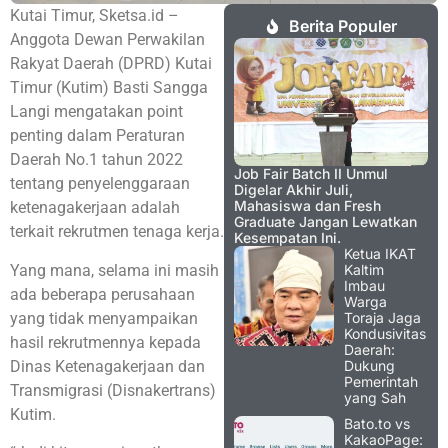
Kutai Timur, Sketsa.id –
Berita Populer
Anggota Dewan Perwakilan
Rakyat Daerah (DPRD) Kutai
Timur (Kutim) Basti Sangga
Langi mengatakan point
penting dalam Peraturan
Daerah No.1 tahun 2022
Job Fair Batch II Unmul
tentang penyelenggaraan
Digelar Akhir Juli,
Mahasiswa dan Fresh
ketenagakerjaan adalah
Graduate Jangan Lewatkan
terkait rekrutmen tenaga kerja.
Kesempatan Ini.
Ketua IKAT
Yang mana, selama ini masih
Kaltim
Imbau
ada beberapa perusahaan
Warga
yang tidak menyampaikan
Toraja Jaga
Kondusivitas
hasil rekrutmennya kepada
Daerah:
Dinas Ketenagakerjaan dan
Dukung
Pemerintah
Transmigrasi (Disnakertrans)
yang Sah
Kutim.
Bato.to vs
KakaoPage: