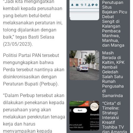
“Jadi kita mengingatkan
Penutupan
Situs
kembali kepada perusahaan
Bajakan Picu
yang belum betul-betul
Debat
Sengit di
melaksanakan peraturan ini,
Kalangan
tolong dijalankan dengan
Pembaca
Manhwa,
baik,” tegas Basti Selasa
Manhua,
(23/05/2023).
dan Manga
Masih
Politisi Partai PAN tersebut
Berada di
Kaltim, KPK
mengungkapkan bahwa
Kembali
Perda tersebut nantinya akan
Geledah
Salah Satu
disinkronisasikan dengan
Rumah
Peraturan Bupati (Perbup).
Pengusaha
di
“Dalam Perbup tersebut akan
Samarinda
dilakukan penekanan kepada
“Cinta” di
Timeline:
perusahaan yang akan
Strategi
melakukan perekrutan tenaga
Interaksi
Kreatif
kerja dan harus
Toshiba TV
menyampaikan kepada
dan Amanda