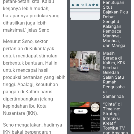
petani-petani kita. Kalau
Penutupan
Situs
kerjanya lebih mudah,
Bajakan Picu
harapannya produksi yang
Debat
Sengit di
dihasilkan juga lebih
Kalangan
maksimal,” jelas Seno.
Pembaca
Manhwa,
Manhua,
Menurut Seno, sektor
dan Manga
pertanian di Kukar layak
Masih
untuk mendapat stimulan
Berada di
Kaltim, KPK
berbentuk bantuan. Hal ini
Kembali
untuk mencapai hasil
Geledah
Salah Satu
produksi pertanian yang lebih
Rumah
tinggi. Apalagi, kebutuhan
Pengusaha
di
pangan di Kaltim harus
Samarinda
dipertimbangkan jelang
“Cinta” di
kepindahan Ibu Kota
Timeline:
Nusantara (IKN).
Strategi
Interaksi
Kreatif
Seno mengatakan, hadirnya
Toshiba TV
IKN bakal berpengaruh
dan Amanda