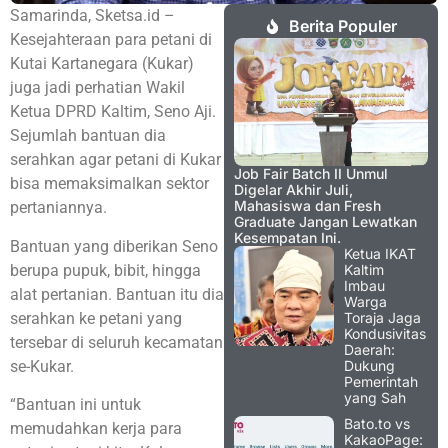
Samarinda, Sketsa.id –
Berita Populer
Kesejahteraan para petani di
Kutai Kartanegara (Kukar)
juga jadi perhatian Wakil
Ketua DPRD Kaltim, Seno Aji.
Sejumlah bantuan dia
serahkan agar petani di Kukar
Job Fair Batch II Unmul
bisa memaksimalkan sektor
Digelar Akhir Juli,
Mahasiswa dan Fresh
pertaniannya.
Graduate Jangan Lewatkan
Kesempatan Ini.
Bantuan yang diberikan Seno
Ketua IKAT
berupa pupuk, bibit, hingga
Kaltim
Imbau
alat pertanian. Bantuan itu dia
Warga
serahkan ke petani yang
Toraja Jaga
Kondusivitas
tersebar di seluruh kecamatan
Daerah:
se-Kukar.
Dukung
Pemerintah
yang Sah
“Bantuan ini untuk
Bato.to vs
memudahkan kerja para
KakaoPage: