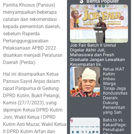
Berita Populer
Panitia Khusus (Pansus)
menyampaikan beberapa
catatan dan rekomendasi
kepada pemerintah daerah,
sebelum Raperda
Pertanggungjawaban
Job Fair Batch II Unmul
Pelaksanaan APBD 2022
Digelar Akhir Juli,
Mahasiswa dan Fresh
disahkan menjadi Peraturan
Graduate Jangan Lewatkan
Daerah (Perda).
Kesempatan Ini.
Ketua IKAT
Hal ini disampaikan Ketua
Kaltim
Imbau
Pansus Sayid Anjas dalam
Warga
rapat Paripurna di Gedung
Toraja Jaga
Kondusivitas
DPRD Kutim, Bukit Pelangi,
Daerah:
Kamis (27/7/2023), yang
Dukung
Pemerintah
dipimpin Ketua DPRD Kutim
yang Sah
Joni, Wakil Ketua I DPRD
Bato.to vs
Kutim Asti Mazar, Wakil Ketua
KakaoPage:
Penutupan
II DPRD Kutim Arfan dan