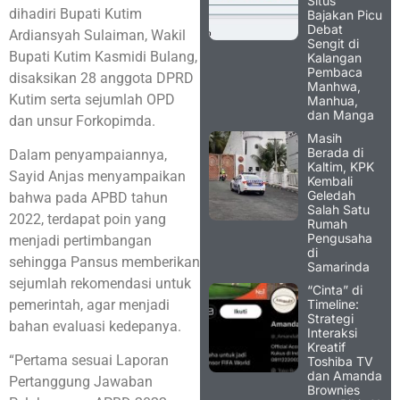
Situs
dihadiri Bupati Kutim
Bajakan Picu
Debat
Ardiansyah Sulaiman, Wakil
Sengit di
Bupati Kutim Kasmidi Bulang,
Kalangan
Pembaca
disaksikan 28 anggota DPRD
Manhwa,
Kutim serta sejumlah OPD
Manhua,
dan Manga
dan unsur Forkopimda.
Masih
Berada di
Dalam penyampaiannya,
Kaltim, KPK
Sayid Anjas menyampaikan
Kembali
Geledah
bahwa pada APBD tahun
Salah Satu
2022, terdapat poin yang
Rumah
Pengusaha
menjadi pertimbangan
di
sehingga Pansus memberikan
Samarinda
sejumlah rekomendasi untuk
“Cinta” di
Timeline:
pemerintah, agar menjadi
Strategi
bahan evaluasi kedepanya.
Interaksi
Kreatif
“Pertama sesuai Laporan
Toshiba TV
dan Amanda
Pertanggung Jawaban
Brownies