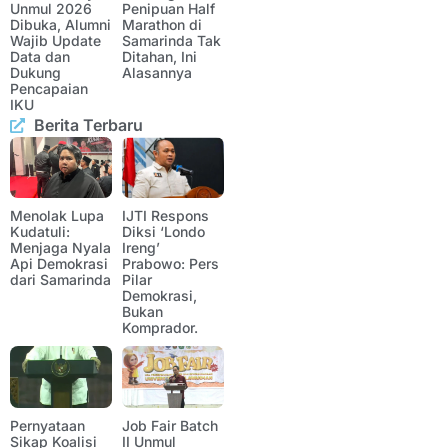
Unmul 2026
Penipuan Half
Dibuka, Alumni
Marathon di
Wajib Update
Samarinda Tak
Data dan
Ditahan, Ini
Dukung
Alasannya
Pencapaian
IKU
Berita Terbaru
Menolak Lupa
IJTI Respons
Kudatuli:
Diksi ‘Londo
Menjaga Nyala
Ireng’
Api Demokrasi
Prabowo: Pers
dari Samarinda
Pilar
Demokrasi,
Bukan
Komprador.
Pernyataan
Job Fair Batch
Sikap Koalisi
II Unmul