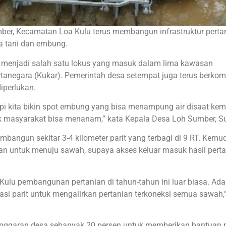
ber, Kecamatan Loa Kulu terus membangun infrastruktur perta
ha tani dan embung.
ni menjadi salah satu lokus yang masuk dalam lima kawasan
anegara (Kukar). Pemerintah desa setempat juga terus berko
iperlukan.
pi kita bikin spot embung yang bisa menampung air disaat kem
ak masyarakat bisa menanam,” kata Kepala Desa Loh Sumber, Su
bangun sekitar 3-4 kilometer parit yang terbagi di 9 RT. Kemu
an untuk menuju sawah, supaya akses keluar masuk hasil pert
Kulu pembangunan pertanian di tahun-tahun ini luar biasa. Ada
sasi parit untuk mengalirkan pertanian terkoneksi semua sawah,
 anggaran desa sebanyak 20 persen untuk memberikan bantuan