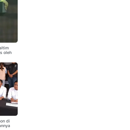
altim
is oleh
on di
annya