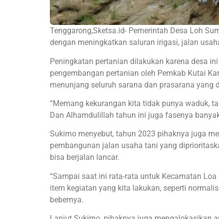
Tenggarong,Sketsa.id- Pemerintah Desa Loh Sum
dengan meningkatkan saluran irigasi, jalan usa
Peningkatan pertanian dilakukan karena desa i
pengembangan pertanian oleh Pemkab Kutai Kart
menunjang seluruh sarana dan prasarana yang d
“Memang kekurangan kita tidak punya waduk, ta
Dan Alhamdulillah tahun ini juga fasenya bany
Sukirno menyebut, tahun 2023 pihaknya juga mem
pembangunan jalan usaha tani yang diprioritask
bisa berjalan lancar.
“Sampai saat ini rata-rata untuk Kecamatan Loa 
item kegiatan yang kita lakukan, seperti normali
bebernya.
Lanjut Sukirno, pihaknya juga mengalokasikan