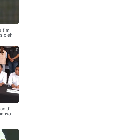
altim
is oleh
on di
annya