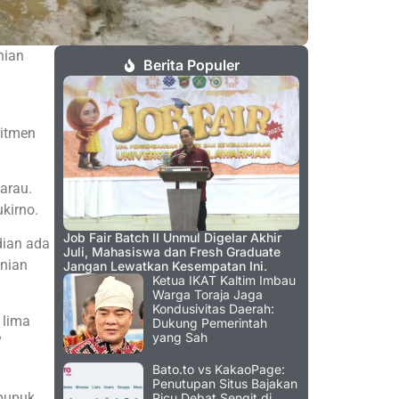
nian
Berita Populer
mitmen
arau.
kirno.
Job Fair Batch II Unmul Digelar Akhir
dian ada
Juli, Mahasiswa dan Fresh Graduate
anian
Jangan Lewatkan Kesempatan Ini.
Ketua IKAT Kaltim Imbau
Warga Toraja Jaga
Kondusivitas Daerah:
 lima
Dukung Pemerintah
yang Sah
”
Bato.to vs KakaoPage:
Penutupan Situs Bajakan
 pupuk
Picu Debat Sengit di