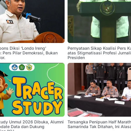
pons Diksi ‘Londo Ireng’
Pernyataan Sikap Koalisi Pers K
 Pers Pilar Demokrasi, Bukan
atas Stigmatisasi Profesi Jurnal
or.
Presiden
Study Unmul 2026 Dibuka, Alumni
Tersangka Penipuan Half Marath
pdate Data dan Dukung
Samarinda Tak Ditahan, Ini Alas