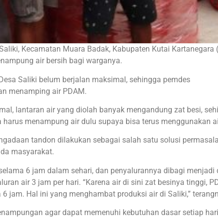
 Saliki, Kecamatan Muara Badak, Kabupaten Kutai Kartanegara 
nampung air bersih bagi warganya.
di Desa Saliki belum berjalan maksimal, sehingga pemdes
an menamping air PDAM.
al, lantaran air yang diolah banyak mengandung zat besi, seh
ga harus menampung air dulu supaya bisa terus menggunakan air
ngadaan tandon dilakukan sebagai salah satu solusi permasala
ada masyarakat.
selama 6 jam dalam sehari, dan penyalurannya dibagi menjadi 
n air 3 jam per hari. “Karena air di sini zat besinya tinggi, 
 jam. Hal ini yang menghambat produksi air di Saliki,” terang
penampungan agar dapat memenuhi kebutuhan dasar setiap har