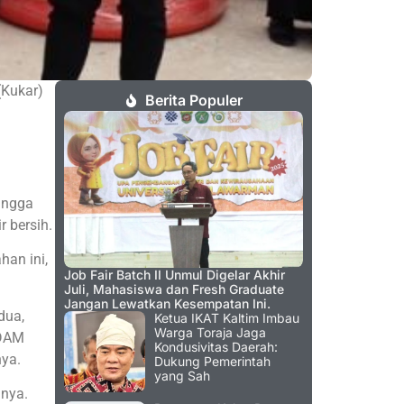
(Kukar)
Berita Populer
ingga
 bersih.
han ini,
Job Fair Batch II Unmul Digelar Akhir
Juli, Mahasiswa dan Fresh Graduate
Jangan Lewatkan Kesempatan Ini.
dua,
Ketua IKAT Kaltim Imbau
Warga Toraja Jaga
PDAM
Kondusivitas Daerah:
nya.
Dukung Pemerintah
yang Sah
inya.