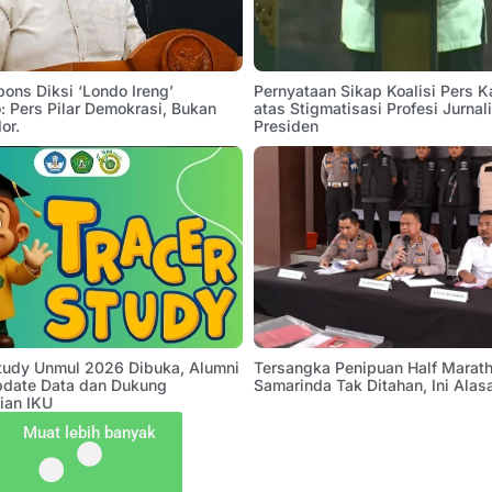
pons Diksi ‘Londo Ireng’
Pernyataan Sikap Koalisi Pers K
 Pers Pilar Demokrasi, Bukan
atas Stigmatisasi Profesi Jurnal
or.
Presiden
Study Unmul 2026 Dibuka, Alumni
Tersangka Penipuan Half Marath
pdate Data dan Dukung
Samarinda Tak Ditahan, Ini Alas
ian IKU
Muat lebih banyak