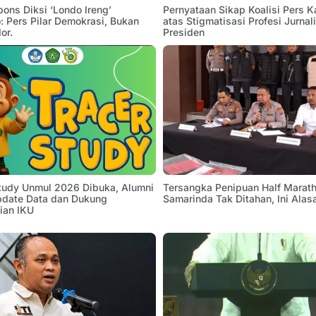
pons Diksi ‘Londo Ireng’
Pernyataan Sikap Koalisi Pers K
 Pers Pilar Demokrasi, Bukan
atas Stigmatisasi Profesi Jurnal
or.
Presiden
Study Unmul 2026 Dibuka, Alumni
Tersangka Penipuan Half Marath
pdate Data dan Dukung
Samarinda Tak Ditahan, Ini Alas
ian IKU