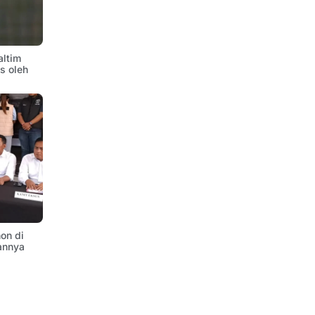
altim
is oleh
on di
annya