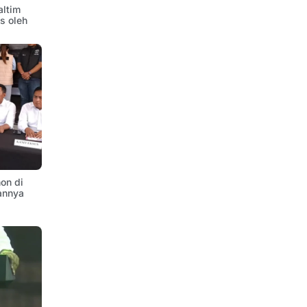
altim
is oleh
on di
annya