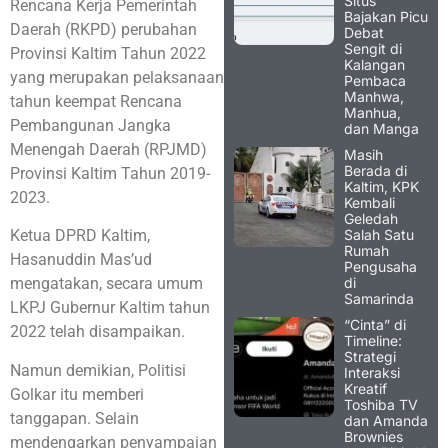
Situs
Rencana Kerja Pemerintah
Bajakan Picu
Daerah (RKPD) perubahan
Debat
Sengit di
Provinsi Kaltim Tahun 2022
Kalangan
yang merupakan pelaksanaan
Pembaca
Manhwa,
tahun keempat Rencana
Manhua,
Pembangunan Jangka
dan Manga
Menengah Daerah (RPJMD)
Masih
Berada di
Provinsi Kaltim Tahun 2019-
Kaltim, KPK
2023.
Kembali
Geledah
Salah Satu
Ketua DPRD Kaltim,
Rumah
Hasanuddin Mas’ud
Pengusaha
di
mengatakan, secara umum
Samarinda
LKPJ Gubernur Kaltim tahun
“Cinta” di
2022 telah disampaikan.
Timeline:
Strategi
Namun demikian, Politisi
Interaksi
Kreatif
Golkar itu memberi
Toshiba TV
tanggapan. Selain
dan Amanda
Brownies
mendengarkan penyampaian