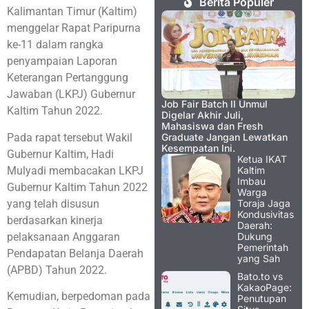
Berita Populer
Kalimantan Timur (Kaltim)
menggelar Rapat Paripurna
ke-11 dalam rangka
penyampaian Laporan
Keterangan Pertanggung
Jawaban (LKPJ) Gubernur
Job Fair Batch II Unmul
Kaltim Tahun 2022.
Digelar Akhir Juli,
Mahasiswa dan Fresh
Pada rapat tersebut Wakil
Graduate Jangan Lewatkan
Kesempatan Ini.
Gubernur Kaltim, Hadi
Ketua IKAT
Mulyadi membacakan LKPJ
Kaltim
Imbau
Gubernur Kaltim Tahun 2022
Warga
yang telah disusun
Toraja Jaga
Kondusivitas
berdasarkan kinerja
Daerah:
pelaksanaan Anggaran
Dukung
Pemerintah
Pendapatan Belanja Daerah
yang Sah
(APBD) Tahun 2022.
Bato.to vs
KakaoPage:
Kemudian, berpedoman pada
Penutupan