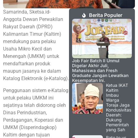
Samarinda, Sketsa.id-
Berita Populer
Anggota Dewan Perwakilan
Rakyat Daerah (DPRD)
Kalimantan Timur (Kaltim)
mendukung para pelaku
Usaha Mikro Kecil dan
Menengah (UMKM) untuk
Job Fair Batch II Unmul
mendaftarkan produk
Digelar Akhir Juli,
Mahasiswa dan Fresh
maupun jasanya ke dalam
Graduate Jangan Lewatkan
Katalog Elektronik (e-Katalog).
Kesempatan Ini.
Ketua IKAT
Penggunaan sistem e-Katalog
Kaltim
Imbau
untuk pelaku UMKM ini
Warga
sejatinya telah didorong oleh
Toraja Jaga
Kondusivitas
Dinas Perindustrian,
Daerah:
Perdagangan, Koperasi dan
Dukung
Pemerintah
UMKM (Disperindagkop)
yang Sah
Kaltim dengan tujuan
Bato.to vs