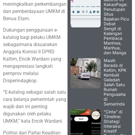
meningkatkan perkembangan
KakaoPage:
Penutupan
dan pemberdayaan UMKM di
Situs
Benua Etam.
Bajakan Picu
Debat
Sengit di
Dukungan penggunaan e-
Kalangan
katalog bagi pelaku UMKM
Pembaca
Manhwa,
sebagaimana disuarakan
Manhua,
Anggota Komisi II DPRD
dan Manga
Kaltim, Encik Wardani yang
Masih
Berada di
mengapresiasi langkah
Kaltim, KPK
pemprov melalui
Kembali
Geledah
Disperindagkop.
Salah Satu
Rumah
“E-katalog sebagai salah satu
Pengusaha
di
cara belanja pemerintah yang
Samarinda
wajib dan ini penting
“Cinta” di
digunakan oleh pelaku
Timeline:
UMKM,” kata Encik Wardani.
Strategi
Interaksi
Kreatif
Politisi dari Partai Keadilan