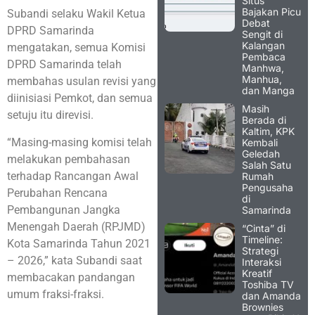
Situs
Bajakan Picu
Subandi selaku Wakil Ketua
Debat
DPRD Samarinda
Sengit di
Kalangan
mengatakan, semua Komisi
Pembaca
DPRD Samarinda telah
Manhwa,
Manhua,
membahas usulan revisi yang
dan Manga
diinisiasi Pemkot, dan semua
Masih
setuju itu direvisi.
Berada di
Kaltim, KPK
“Masing-masing komisi telah
Kembali
Geledah
melakukan pembahasan
Salah Satu
terhadap Rancangan Awal
Rumah
Pengusaha
Perubahan Rencana
di
Pembangunan Jangka
Samarinda
Menengah Daerah (RPJMD)
“Cinta” di
Timeline:
Kota Samarinda Tahun 2021
Strategi
– 2026,” kata Subandi saat
Interaksi
Kreatif
membacakan pandangan
Toshiba TV
umum fraksi-fraksi.
dan Amanda
Brownies