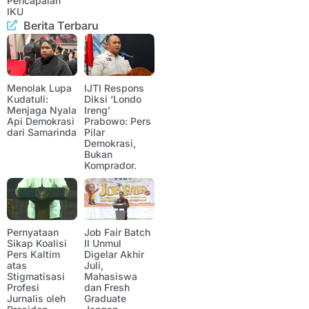
Pencapaian
IKU
Berita Terbaru
Menolak Lupa
IJTI Respons
Kudatuli:
Diksi ‘Londo
Menjaga Nyala
Ireng’
Api Demokrasi
Prabowo: Pers
dari Samarinda
Pilar
Demokrasi,
Bukan
Komprador.
Pernyataan
Job Fair Batch
Sikap Koalisi
II Unmul
Pers Kaltim
Digelar Akhir
atas
Juli,
Stigmatisasi
Mahasiswa
Profesi
dan Fresh
Jurnalis oleh
Graduate