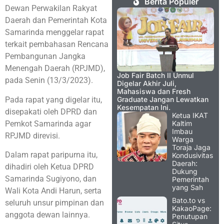
Berita Populer
Dewan Perwakilan Rakyat
Daerah dan Pemerintah Kota
Samarinda menggelar rapat
terkait pembahasan Rencana
Pembangunan Jangka
Menengah Daerah (RPJMD),
Job Fair Batch II Unmul
pada Senin (13/3/2023).
Digelar Akhir Juli,
Mahasiswa dan Fresh
Pada rapat yang digelar itu,
Graduate Jangan Lewatkan
Kesempatan Ini.
disepakati oleh DPRD dan
Ketua IKAT
Pemkot Samarinda agar
Kaltim
Imbau
RPJMD direvisi.
Warga
Toraja Jaga
Dalam rapat paripurna itu,
Kondusivitas
Daerah:
dihadiri oleh Ketua DPRD
Dukung
Samarinda Sugiyono, dan
Pemerintah
yang Sah
Wali Kota Andi Harun, serta
Bato.to vs
seluruh unsur pimpinan dan
KakaoPage:
anggota dewan lainnya.
Penutupan