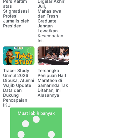
Pers Kaltim
Digelar Akhir
atas
Juli,
Stigmatisasi
Mahasiswa
Profesi
dan Fresh
Jurnalis oleh
Graduate
Presiden
Jangan
Lewatkan
Kesempatan
Ini.
Tracer Study
Tersangka
Unmul 2026
Penipuan Half
Dibuka, Alumni
Marathon di
Wajib Update
Samarinda Tak
Data dan
Ditahan, Ini
Dukung
Alasannya
Pencapaian
IKU
Muat lebih banyak