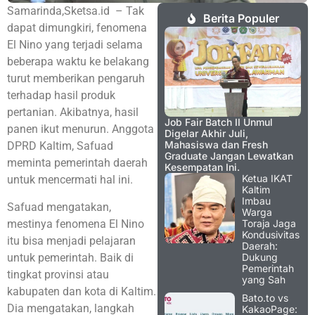
Samarinda,Sketsa.id – Tak
Berita Populer
dapat dimungkiri, fenomena
El Nino yang terjadi selama
beberapa waktu ke belakang
turut memberikan pengaruh
terhadap hasil produk
pertanian. Akibatnya, hasil
Job Fair Batch II Unmul
panen ikut menurun. Anggota
Digelar Akhir Juli,
Mahasiswa dan Fresh
DPRD Kaltim, Safuad
Graduate Jangan Lewatkan
meminta pemerintah daerah
Kesempatan Ini.
Ketua IKAT
untuk mencermati hal ini.
Kaltim
Imbau
Safuad mengatakan,
Warga
mestinya fenomena El Nino
Toraja Jaga
Kondusivitas
itu bisa menjadi pelajaran
Daerah:
untuk pemerintah. Baik di
Dukung
Pemerintah
tingkat provinsi atau
yang Sah
kabupaten dan kota di Kaltim.
Bato.to vs
Dia mengatakan, langkah
KakaoPage: