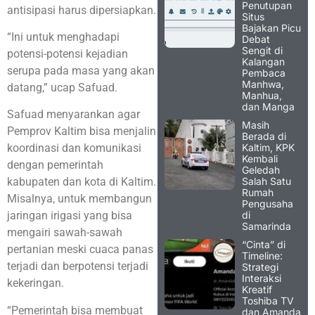
Penutupan
antisipasi harus dipersiapkan.
Situs
Bajakan Picu
“Ini untuk menghadapi
Debat
Sengit di
potensi-potensi kejadian
Kalangan
serupa pada masa yang akan
Pembaca
Manhwa,
datang,” ucap Safuad.
Manhua,
dan Manga
Safuad menyarankan agar
Masih
Pemprov Kaltim bisa menjalin
Berada di
Kaltim, KPK
koordinasi dan komunikasi
Kembali
dengan pemerintah
Geledah
Salah Satu
kabupaten dan kota di Kaltim.
Rumah
Misalnya, untuk membangun
Pengusaha
di
jaringan irigasi yang bisa
Samarinda
mengairi sawah-sawah
“Cinta” di
pertanian meski cuaca panas
Timeline:
terjadi dan berpotensi terjadi
Strategi
Interaksi
kekeringan.
Kreatif
Toshiba TV
“Pemerintah bisa membuat
dan Amanda