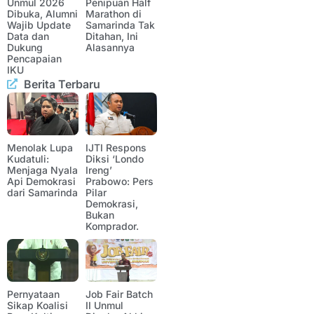
Unmul 2026
Penipuan Half
Dibuka, Alumni
Marathon di
Wajib Update
Samarinda Tak
Data dan
Ditahan, Ini
Dukung
Alasannya
Pencapaian
IKU
Berita Terbaru
Menolak Lupa
IJTI Respons
Kudatuli:
Diksi ‘Londo
Menjaga Nyala
Ireng’
Api Demokrasi
Prabowo: Pers
dari Samarinda
Pilar
Demokrasi,
Bukan
Komprador.
Pernyataan
Job Fair Batch
Sikap Koalisi
II Unmul