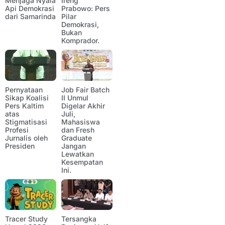
Menjaga Nyala
Ireng’
Api Demokrasi
Prabowo: Pers
dari Samarinda
Pilar
Demokrasi,
Bukan
Komprador.
Pernyataan
Job Fair Batch
Sikap Koalisi
II Unmul
Pers Kaltim
Digelar Akhir
atas
Juli,
Stigmatisasi
Mahasiswa
Profesi
dan Fresh
Jurnalis oleh
Graduate
Presiden
Jangan
Lewatkan
Kesempatan
Ini.
Tracer Study
Tersangka