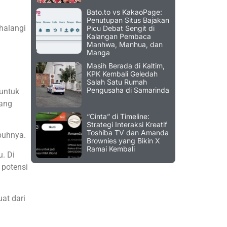
Bato.to vs KakaoPage:
Penutupan Situs Bajakan
halangi
Picu Debat Sengit di
Kalangan Pembaca
Manhwa, Manhua, dan
Manga
Masih Berada di Kaltim,
KPK Kembali Geledah
Salah Satu Rumah
Pengusaha di Samarinda
 untuk
rang
“Cinta” di Timeline:
Strategi Interaksi Kreatif
Toshiba TV dan Amanda
mbuhnya.
Brownies yang Bikin X
Ramai Kembali
. Di
 potensi
uat dari