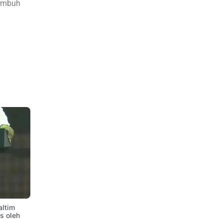
tumbuh
altim
is oleh