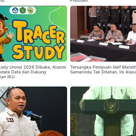
or.
Presiden
Study Unmul 2026 Dibuka, Alumni
Tersangka Penipuan Half Marath
pdate Data dan Dukung
Samarinda Tak Ditahan, Ini Alas
ian IKU