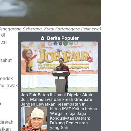
 Tenggarong Seberang, Kutai Kartanegara (Istimewa)
 di
Berita Populer
aten
rsebut
Pondok
emui awak
Job Fair Batch II Unmul Digelar Akhir
Juli, Mahasiswa dan Fresh Graduate
an
Jangan Lewatkan Kesempatan Ini.
Ketua IKAT Kaltim Imbau
Warga Toraja Jaga
Kondusivitas Daerah:
 daerah
Dukung Pemerintah
yang Sah
atkan