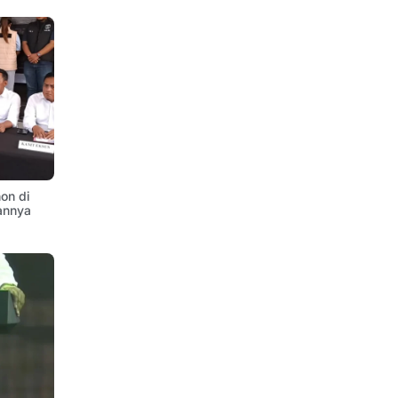
on di
annya