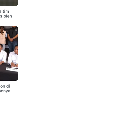
altim
is oleh
on di
annya