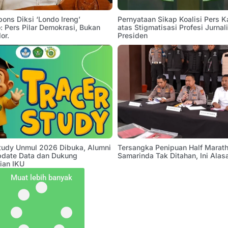
pons Diksi ‘Londo Ireng’
Pernyataan Sikap Koalisi Pers K
 Pers Pilar Demokrasi, Bukan
atas Stigmatisasi Profesi Jurnal
or.
Presiden
Study Unmul 2026 Dibuka, Alumni
Tersangka Penipuan Half Marath
pdate Data dan Dukung
Samarinda Tak Ditahan, Ini Alas
ian IKU
Muat lebih banyak