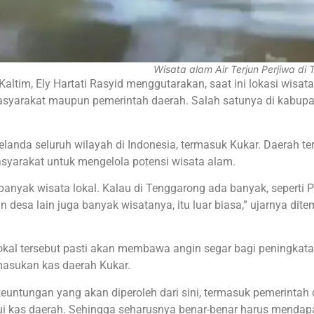
Wisata alam Air Terjun Perjiwa di
ltim, Ely Hartati Rasyid menggutarakan, saat ini lokasi wisata
asyarakat maupun pemerintah daerah. Salah satunya di kabup
nda seluruh wilayah di Indonesia, termasuk Kukar. Daerah te
syarakat untuk mengelola potensi wisata alam.
banyak wisata lokal. Kalau di Tenggarong ada banyak, seperti 
sa lain juga banyak wisatanya, itu luar biasa,” ujarnya dit
okal tersebut pasti akan membawa angin segar bagi peningkat
masukan kas daerah Kukar.
 keuntungan yang akan diperoleh dari sini, termasuk pemerintah
i kas daerah. Sehingga seharusnya benar-benar harus mendap