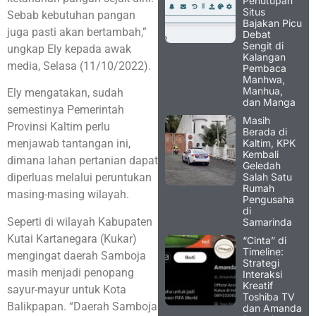
Penutupan
Situs
Sebab kebutuhan pangan
Bajakan Picu
juga pasti akan bertambah,”
Debat
Sengit di
ungkap Ely kepada awak
Kalangan
media, Selasa (11/10/2022).
Pembaca
Manhwa,
Manhua,
Ely mengatakan, sudah
dan Manga
semestinya Pemerintah
Masih
Provinsi Kaltim perlu
Berada di
Kaltim, KPK
menjawab tantangan ini,
Kembali
dimana lahan pertanian dapat
Geledah
Salah Satu
diperluas melalui peruntukan
Rumah
masing-masing wilayah.
Pengusaha
di
Seperti di wilayah Kabupaten
Samarinda
Kutai Kartanegara (Kukar)
“Cinta” di
Timeline:
mengingat daerah Samboja
Strategi
masih menjadi penopang
Interaksi
Kreatif
sayur-mayur untuk Kota
Toshiba TV
Balikpapan. “Daerah Samboja
dan Amanda