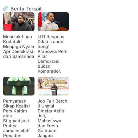
Berita Terkait
Menolak Lupa
IJTI Respons
Kudatuli:
Diksi ‘Londo
Menjaga Nyala
Ireng’
Api Demokrasi
Prabowo: Pers
dari Samarinda
Pilar
Demokrasi,
Bukan
Komprador.
Pernyataan
Job Fair Batch
Sikap Koalisi
II Unmul
Pers Kaltim
Digelar Akhir
atas
Juli,
Stigmatisasi
Mahasiswa
Profesi
dan Fresh
Jurnalis oleh
Graduate
Presiden
Jangan