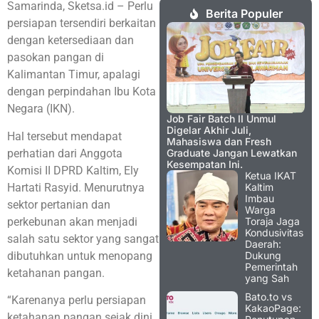
Samarinda, Sketsa.id – Perlu
Berita Populer
persiapan tersendiri berkaitan
dengan ketersediaan dan
pasokan pangan di
Kalimantan Timur, apalagi
dengan perpindahan Ibu Kota
Negara (IKN).
Job Fair Batch II Unmul
Digelar Akhir Juli,
Hal tersebut mendapat
Mahasiswa dan Fresh
perhatian dari Anggota
Graduate Jangan Lewatkan
Kesempatan Ini.
Komisi II DPRD Kaltim, Ely
Ketua IKAT
Hartati Rasyid. Menurutnya
Kaltim
Imbau
sektor pertanian dan
Warga
perkebunan akan menjadi
Toraja Jaga
Kondusivitas
salah satu sektor yang sangat
Daerah:
dibutuhkan untuk menopang
Dukung
Pemerintah
ketahanan pangan.
yang Sah
Bato.to vs
“Karenanya perlu persiapan
KakaoPage:
ketahanan pangan sejak dini.