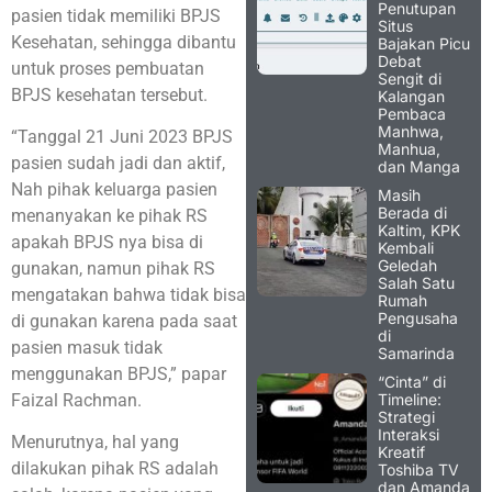
Penutupan
pasien tidak memiliki BPJS
Situs
Kesehatan, sehingga dibantu
Bajakan Picu
Debat
untuk proses pembuatan
Sengit di
BPJS kesehatan tersebut.
Kalangan
Pembaca
Manhwa,
“Tanggal 21 Juni 2023 BPJS
Manhua,
pasien sudah jadi dan aktif,
dan Manga
Nah pihak keluarga pasien
Masih
Berada di
menanyakan ke pihak RS
Kaltim, KPK
apakah BPJS nya bisa di
Kembali
Geledah
gunakan, namun pihak RS
Salah Satu
mengatakan bahwa tidak bisa
Rumah
Pengusaha
di gunakan karena pada saat
di
pasien masuk tidak
Samarinda
menggunakan BPJS,” papar
“Cinta” di
Timeline:
Faizal Rachman.
Strategi
Interaksi
Menurutnya, hal yang
Kreatif
dilakukan pihak RS adalah
Toshiba TV
dan Amanda