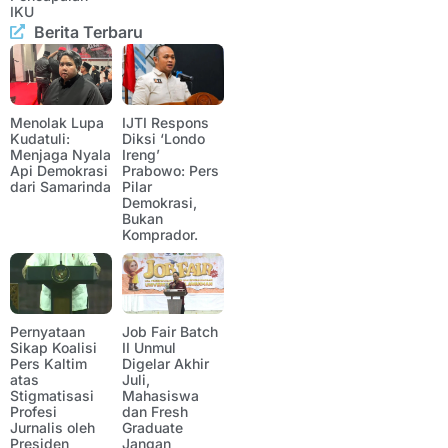
IKU
Berita Terbaru
Menolak Lupa
IJTI Respons
Kudatuli:
Diksi ‘Londo
Menjaga Nyala
Ireng’
Api Demokrasi
Prabowo: Pers
dari Samarinda
Pilar
Demokrasi,
Bukan
Komprador.
Pernyataan
Job Fair Batch
Sikap Koalisi
II Unmul
Pers Kaltim
Digelar Akhir
atas
Juli,
Stigmatisasi
Mahasiswa
Profesi
dan Fresh
Jurnalis oleh
Graduate
Presiden
Jangan