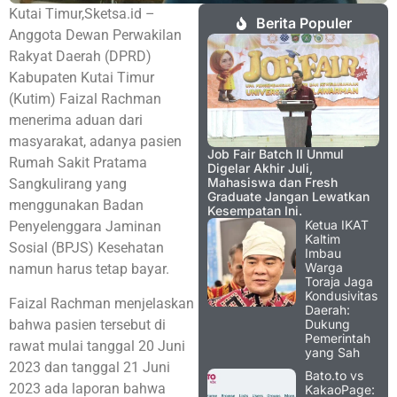
Kutai Timur,Sketsa.id –
Berita Populer
Anggota Dewan Perwakilan
Rakyat Daerah (DPRD)
Kabupaten Kutai Timur
(Kutim) Faizal Rachman
menerima aduan dari
masyarakat, adanya pasien
Job Fair Batch II Unmul
Rumah Sakit Pratama
Digelar Akhir Juli,
Mahasiswa dan Fresh
Sangkulirang yang
Graduate Jangan Lewatkan
menggunakan Badan
Kesempatan Ini.
Ketua IKAT
Penyelenggara Jaminan
Kaltim
Sosial (BPJS) Kesehatan
Imbau
Warga
namun harus tetap bayar.
Toraja Jaga
Kondusivitas
Faizal Rachman menjelaskan
Daerah:
bahwa pasien tersebut di
Dukung
Pemerintah
rawat mulai tanggal 20 Juni
yang Sah
2023 dan tanggal 21 Juni
Bato.to vs
2023 ada laporan bahwa
KakaoPage: