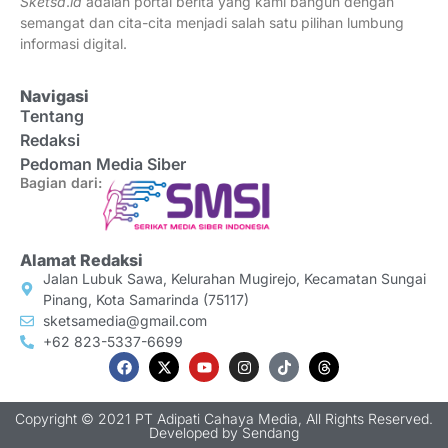
Sketsa
.
id
adalah portal berita yang kami bangun dengan
semangat dan cita-cita menjadi salah satu pilihan lumbung
informasi digital.
Navigasi
Tentang
Redaksi
Pedoman Media Siber
Bagian dari:
Alamat Redaksi
Jalan Lubuk Sawa, Kelurahan Mugirejo, Kecamatan Sungai
Pinang, Kota Samarinda (75117)
sketsamedia@gmail.com
+62 823-5337-6699
Copyright © 2021 PT Adipati Cahaya Media, All Rights Reserved.
Developed by
Sendang