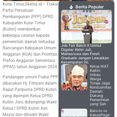
Kutai Timur,Sketsa.id – Fraksi
Berita Populer
Partai Persatuan
Pembangunan (PPP) DPRD
Kabupaten Kutai Timur
(Kutim) memberikan
beberapa catatan kepada
pemerintah daerah terhadap
Job Fair Batch II Unmul
Rancangan Kebijakan Umum
Digelar Akhir Juli,
Mahasiswa dan Fresh
Anggaran (KUA) dan Prioritas
Graduate Jangan Lewatkan
Plafon Anggaran Sementara
Kesempatan Ini.
Ketua IKAT
(PPAS) tahun Anggaran 2024.
Kaltim
Imbau
Pandangan umum Fraksi PPP
Warga
dibacakan Hj. Fitriyani dalam
Toraja Jaga
Kondusivitas
Rapat Paripurna DPRD Kutim
Daerah:
yang dipimpin Ketua DPRD
Dukung
Pemerintah
Kutim Joni, didampingi Wakil
yang Sah
Ketua I DPRD Kutim Asti
Bato.to vs
Mazar dan dihadiri Wakil
KakaoPage: