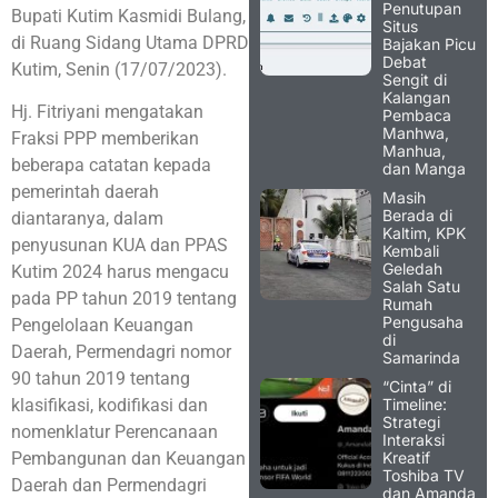
Penutupan
Bupati Kutim Kasmidi Bulang,
Situs
di Ruang Sidang Utama DPRD
Bajakan Picu
Debat
Kutim, Senin (17/07/2023).
Sengit di
Kalangan
Hj. Fitriyani mengatakan
Pembaca
Manhwa,
Fraksi PPP memberikan
Manhua,
beberapa catatan kepada
dan Manga
pemerintah daerah
Masih
Berada di
diantaranya, dalam
Kaltim, KPK
penyusunan KUA dan PPAS
Kembali
Geledah
Kutim 2024 harus mengacu
Salah Satu
pada PP tahun 2019 tentang
Rumah
Pengusaha
Pengelolaan Keuangan
di
Daerah, Permendagri nomor
Samarinda
90 tahun 2019 tentang
“Cinta” di
Timeline:
klasifikasi, kodifikasi dan
Strategi
nomenklatur Perencanaan
Interaksi
Kreatif
Pembangunan dan Keuangan
Toshiba TV
Daerah dan Permendagri
dan Amanda