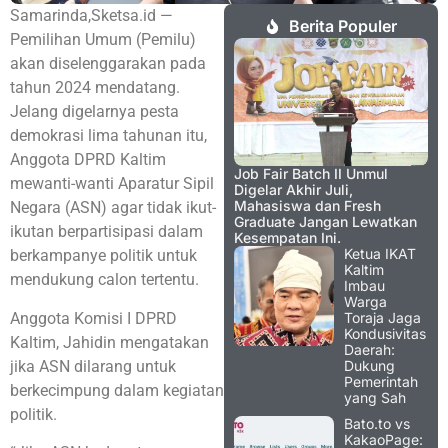
Samarinda,Sketsa.id —
Berita Populer
Pemilihan Umum (Pemilu)
akan diselenggarakan pada
tahun 2024 mendatang.
Jelang digelarnya pesta
demokrasi lima tahunan itu,
Anggota DPRD Kaltim
Job Fair Batch II Unmul
mewanti-wanti Aparatur Sipil
Digelar Akhir Juli,
Mahasiswa dan Fresh
Negara (ASN) agar tidak ikut-
Graduate Jangan Lewatkan
ikutan berpartisipasi dalam
Kesempatan Ini.
Ketua IKAT
berkampanye politik untuk
Kaltim
mendukung calon tertentu.
Imbau
Warga
Anggota Komisi I DPRD
Toraja Jaga
Kondusivitas
Kaltim, Jahidin mengatakan
Daerah:
jika ASN dilarang untuk
Dukung
Pemerintah
berkecimpung dalam kegiatan
yang Sah
politik.
Bato.to vs
KakaoPage: