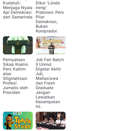
Kudatuli:
Diksi ‘Londo
Menjaga Nyala
Ireng’
Api Demokrasi
Prabowo: Pers
dari Samarinda
Pilar
Demokrasi,
Bukan
Komprador.
Pernyataan
Job Fair Batch
Sikap Koalisi
II Unmul
Pers Kaltim
Digelar Akhir
atas
Juli,
Stigmatisasi
Mahasiswa
Profesi
dan Fresh
Jurnalis oleh
Graduate
Presiden
Jangan
Lewatkan
Kesempatan
Ini.