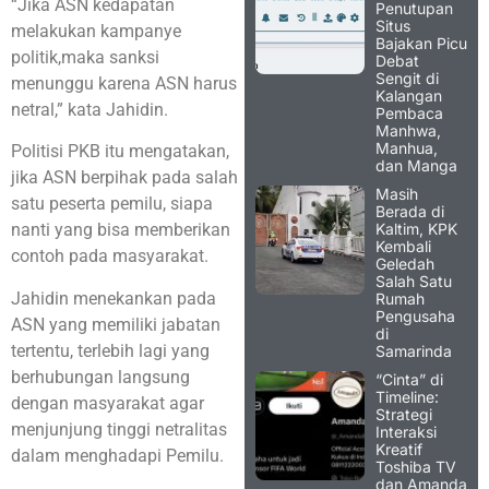
“Jika ASN kedapatan
Penutupan
Situs
melakukan kampanye
Bajakan Picu
politik,maka sanksi
Debat
Sengit di
menunggu karena ASN harus
Kalangan
netral,” kata Jahidin.
Pembaca
Manhwa,
Manhua,
Politisi PKB itu mengatakan,
dan Manga
jika ASN berpihak pada salah
Masih
satu peserta pemilu, siapa
Berada di
Kaltim, KPK
nanti yang bisa memberikan
Kembali
contoh pada masyarakat.
Geledah
Salah Satu
Jahidin menekankan pada
Rumah
Pengusaha
ASN yang memiliki jabatan
di
tertentu, terlebih lagi yang
Samarinda
berhubungan langsung
“Cinta” di
Timeline:
dengan masyarakat agar
Strategi
menjunjung tinggi netralitas
Interaksi
Kreatif
dalam menghadapi Pemilu.
Toshiba TV
dan Amanda