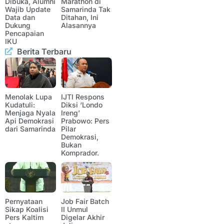
Dibuka, Alumni
Marathon di
Wajib Update
Samarinda Tak
Data dan
Ditahan, Ini
Dukung
Alasannya
Pencapaian
IKU
Berita Terbaru
Menolak Lupa
IJTI Respons
Kudatuli:
Diksi ‘Londo
Menjaga Nyala
Ireng’
Api Demokrasi
Prabowo: Pers
dari Samarinda
Pilar
Demokrasi,
Bukan
Komprador.
Pernyataan
Job Fair Batch
Sikap Koalisi
II Unmul
Pers Kaltim
Digelar Akhir