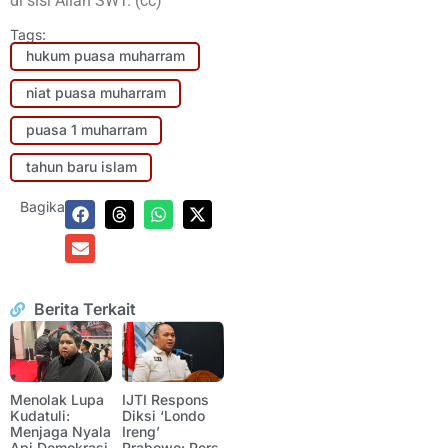
di sisi Allah SWT. (cc)
Tags:
hukum puasa muharram
niat puasa muharram
puasa 1 muharram
tahun baru islam
Bagikan:
Berita Terkait
Menolak Lupa
IJTI Respons
Kudatuli:
Diksi ‘Londo
Menjaga Nyala
Ireng’
Api Demokrasi
Prabowo: Pers