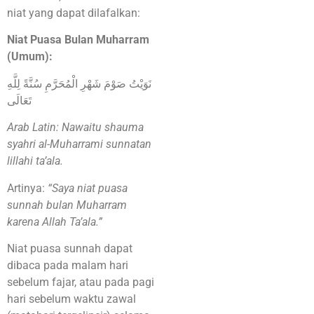
niat yang dapat dilafalkan:
Niat Puasa Bulan Muharram
(Umum):
نَوَيْتُ صَوْمَ شَهْرِ الْمُحَرَّمِ سُنَّةً لِلَّهِ
تَعَالَى
Arab Latin: Nawaitu shauma
syahri al-Muharrami sunnatan
lillahi ta’ala.
Artinya:
“Saya niat puasa
sunnah bulan Muharram
karena Allah Ta’ala.”
Niat puasa sunnah dapat
dibaca pada malam hari
sebelum fajar, atau pada pagi
hari sebelum waktu zawal