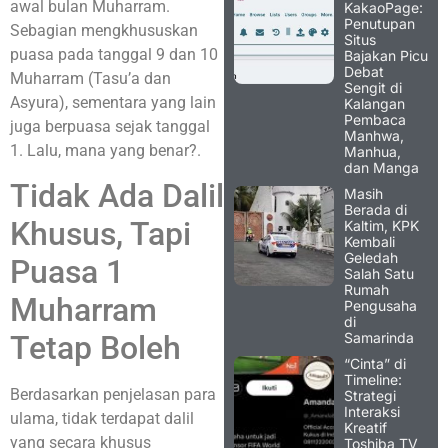
awal bulan Muharram.
KakaoPage:
Penutupan
Sebagian mengkhususkan
Situs
puasa pada tanggal 9 dan 10
Bajakan Picu
Debat
Muharram (Tasu’a dan
Sengit di
Asyura), sementara yang lain
Kalangan
Pembaca
juga berpuasa sejak tanggal
Manhwa,
1. Lalu, mana yang benar?.
Manhua,
dan Manga
Tidak Ada Dalil
Masih
Berada di
Khusus, Tapi
Kaltim, KPK
Kembali
Geledah
Puasa 1
Salah Satu
Rumah
Muharram
Pengusaha
di
Samarinda
Tetap Boleh
“Cinta” di
Timeline:
Berdasarkan penjelasan para
Strategi
Interaksi
ulama, tidak terdapat dalil
Kreatif
yang secara khusus
Toshiba TV