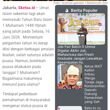
Foto : ilustrasi gambar 1 Muharram (ist)
Jakarta,
Sketsa.id
– Umat
Berita Populer
Islam sebentar lagi akan
memasuki Tahun Baru Islam
1 Muharram 1448 Hijriah
yang jatuh pada Selasa, 16
Juni 2026
. Momentum
pergantian tahun ini kerap
Job Fair Batch II Unmul
diisi dengan berbagai amalan
Digelar Akhir Juli,
Mahasiswa dan Fresh
ibadah, salah satunya adalah
Graduate Jangan Lewatkan
puasa. Namun, bolehkah
Kesempatan Ini.
Ketua IKAT
puasa dilakukan pada
Kaltim
tanggal 1 Muharram?
Imbau
Warga
Bagaimana hukumnya
Toraja Jaga
menurut para ulama?
Kondusivitas
Daerah:
Terdapat perbedaan
Dukung
Pemerintah
pemahaman di masyarakat
yang Sah
mengenai status puasa di
Bato.to vs