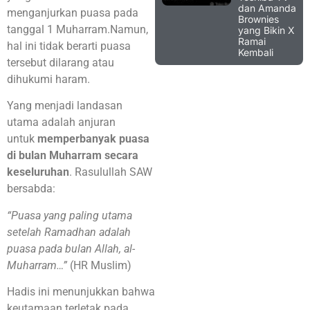
dan Amanda
menganjurkan puasa pada
Brownies
tanggal 1 Muharram.Namun,
yang Bikin X
Ramai
hal ini tidak berarti puasa
Kembali
tersebut dilarang atau
dihukumi haram.
Yang menjadi landasan
utama adalah anjuran
untuk
memperbanyak puasa
di bulan Muharram
secara
keseluruhan
. Rasulullah SAW
bersabda:
“Puasa yang paling utama
setelah Ramadhan adalah
puasa pada bulan Allah, al-
Muharram…”
(HR Muslim)
Hadis ini menunjukkan bahwa
keutamaan terletak pada