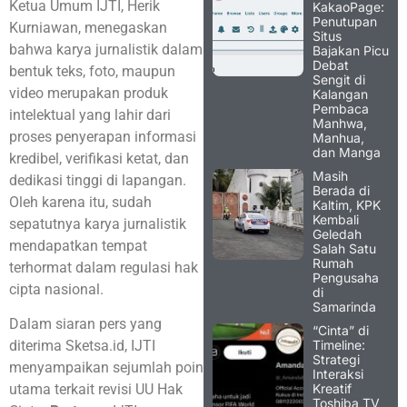
Ketua Umum IJTI, Herik
KakaoPage:
Penutupan
Kurniawan, menegaskan
Situs
bahwa karya jurnalistik dalam
Bajakan Picu
Debat
bentuk teks, foto, maupun
Sengit di
video merupakan produk
Kalangan
Pembaca
intelektual yang lahir dari
Manhwa,
proses penyerapan informasi
Manhua,
dan Manga
kredibel, verifikasi ketat, dan
Masih
dedikasi tinggi di lapangan.
Berada di
Oleh karena itu, sudah
Kaltim, KPK
Kembali
sepatutnya karya jurnalistik
Geledah
mendapatkan tempat
Salah Satu
Rumah
terhormat dalam regulasi hak
Pengusaha
cipta nasional.
di
Samarinda
Dalam siaran pers yang
“Cinta” di
Timeline:
diterima Sketsa.id, IJTI
Strategi
menyampaikan sejumlah poin
Interaksi
Kreatif
utama terkait revisi UU Hak
Toshiba TV