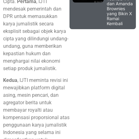
Cipta.
Pertama
, IJTI
dan Amanda
Brownies
mendesak pemerintah dan
yang Bikin X
DPR untuk memasukkan
Ramai
Kembali
karya jurnalistik secara
eksplisit sebagai objek karya
cipta yang dilindungi undang-
undang, guna memberikan
kepastian hukum dan
menghargai nilai ekonomi
setiap produk jurnalistik.
Kedua
, IJTI meminta revisi ini
mewajibkan platform digital
asing, mesin pencari, dan
agregator berita untuk
membayar royalti atau
kompensasi proporsional atas
penggunaan karya jurnalistik
Indonesia yang selama ini