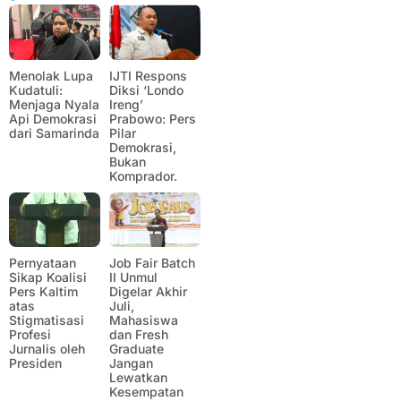
Menolak Lupa
IJTI Respons
Kudatuli:
Diksi ‘Londo
Menjaga Nyala
Ireng’
Api Demokrasi
Prabowo: Pers
dari Samarinda
Pilar
Demokrasi,
Bukan
Komprador.
Pernyataan
Job Fair Batch
Sikap Koalisi
II Unmul
Pers Kaltim
Digelar Akhir
atas
Juli,
Stigmatisasi
Mahasiswa
Profesi
dan Fresh
Jurnalis oleh
Graduate
Presiden
Jangan
Lewatkan
Kesempatan