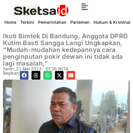
Home
Terkini
Pemerintahan
Parlemen
Hukum & Kriminal
Ikuti Bimtek Di Bandung, Anggota DPRD
Kutim Basti Sangga Langi Ungkapkan,
“Mudah-mudahan kedepannya cara
penginputan pokir dewan ini tidak ada
lagi masalah,”
Senin, 22 Mei 2023 - 01:39 WITA
Bagikan: