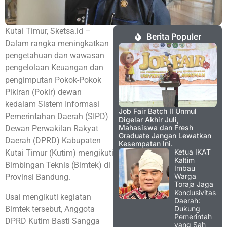
Kutai Timur, Sketsa.id –
Berita Populer
Dalam rangka meningkatkan
pengetahuan dan wawasan
pengelolaan Keuangan dan
pengimputan Pokok-Pokok
Pikiran (Pokir) dewan
kedalam Sistem Informasi
Job Fair Batch II Unmul
Pemerintahan Daerah (SIPD)
Digelar Akhir Juli,
Mahasiswa dan Fresh
Dewan Perwakilan Rakyat
Graduate Jangan Lewatkan
Daerah (DPRD) Kabupaten
Kesempatan Ini.
Ketua IKAT
Kutai Timur (Kutim) mengikuti
Kaltim
Bimbingan Teknis (Bimtek) di
Imbau
Warga
Provinsi Bandung.
Toraja Jaga
Kondusivitas
Usai mengikuti kegiatan
Daerah:
Bimtek tersebut, Anggota
Dukung
Pemerintah
DPRD Kutim Basti Sangga
yang Sah