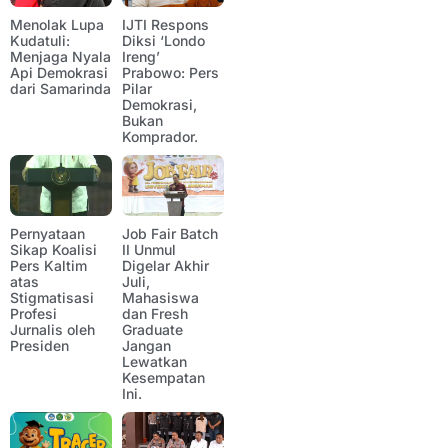
Menolak Lupa
IJTI Respons
Kudatuli:
Diksi ‘Londo
Menjaga Nyala
Ireng’
Api Demokrasi
Prabowo: Pers
dari Samarinda
Pilar
Demokrasi,
Bukan
Komprador.
Pernyataan
Job Fair Batch
Sikap Koalisi
II Unmul
Pers Kaltim
Digelar Akhir
atas
Juli,
Stigmatisasi
Mahasiswa
Profesi
dan Fresh
Jurnalis oleh
Graduate
Presiden
Jangan
Lewatkan
Kesempatan
Ini.