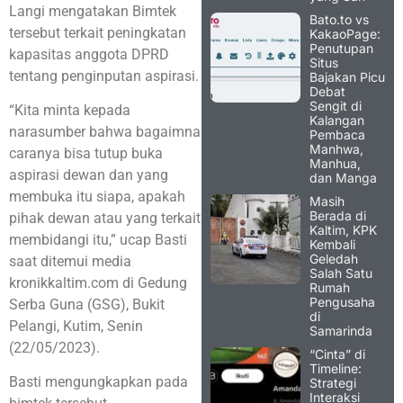
Langi mengatakan Bimtek
Bato.to vs
tersebut terkait peningkatan
KakaoPage:
Penutupan
kapasitas anggota DPRD
Situs
tentang penginputan aspirasi.
Bajakan Picu
Debat
Sengit di
“Kita minta kepada
Kalangan
narasumber bahwa bagaimna
Pembaca
Manhwa,
caranya bisa tutup buka
Manhua,
aspirasi dewan dan yang
dan Manga
membuka itu siapa, apakah
Masih
Berada di
pihak dewan atau yang terkait
Kaltim, KPK
membidangi itu,” ucap Basti
Kembali
Geledah
saat ditemui media
Salah Satu
kronikkaltim.com di Gedung
Rumah
Pengusaha
Serba Guna (GSG), Bukit
di
Pelangi, Kutim, Senin
Samarinda
(22/05/2023).
“Cinta” di
Timeline:
Basti mengungkapkan pada
Strategi
Interaksi